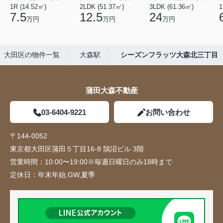
1R (14.52㎡)
2LDK (51.37㎡)
3LDK (61.36㎡)
1
7.5
12.5
24
万円
万円
万円
大田区の物件一覧
大森駅
シーズンフラッツ大森北三丁目
蒲田大森不動産
03-6404-9221
お問い合わせ
〒144-0052
東京都大田区蒲田５丁目16-8 鵠沼ビル 3階
営業時間：
10:00〜19:00※毎週日曜日のみ18時まで
定休日：
年末年始,GW,夏季