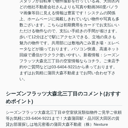
スタッフが自転車で物件撮影を行っている為、大田区内
どの他社不動産会社さんよりも写真や動画360度パノラ
マ画像等目に見える情報は豊富です！システムの関係
上、ホームページに掲載しきれていない物件や写真も多
数ございます。こちらは初期費用をカードでお支払いい
ただける物件なので、支払い手続きの手間が省けます。
歩いて12分ほどで駅にアクセスできる、立地の良さも
魅力の物件です。共用部には敷地内ごみ置き場・エレベ
ータなどが揃っております。パソコン快適、高速ネット
回線で通信がラクラク使いやすい。新着情報：シーズン
フラッツ大森北三丁目の空室情報ならコチラ。ご来店予
約やご質問などは03-6404-9221から承っております。
まずはお気軽に蒲田大森不動産までお問い合わせ下さ
い。
シーズンフラッツ大森北三丁目のコメント(おすす
めポイント)
シーズンフラッツ大森北三丁目＠空室状況類似物件ご見学ご依頼
等お気軽に03-6404-9221まで！大森蒲田駅・品川区大田区の賃
貸お部屋探しは地元密着の蒲田大森不動産（株）Nexture