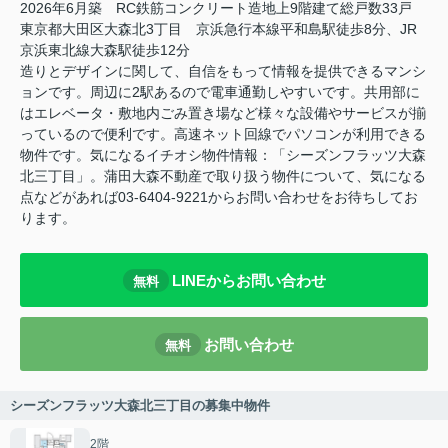
2026年6月築 RC鉄筋コンクリート造地上9階建て総戸数33戸
東京都大田区大森北3丁目 京浜急行本線平和島駅徒歩8分、JR
京浜東北線大森駅徒歩12分
造りとデザインに関して、自信をもって情報を提供できるマンシ
ョンです。周辺に2駅あるので電車通勤しやすいです。共用部に
はエレベータ・敷地内ごみ置き場など様々な設備やサービスが揃
っているので便利です。高速ネット回線でパソコンが利用できる
物件です。気になるイチオシ物件情報：「シーズンフラッツ大森
北三丁目」。蒲田大森不動産で取り扱う物件について、気になる
点などがあれば03-6404-9221からお問い合わせをお待ちしてお
ります。
LINEからお問い合わせ
無料
お問い合わせ
無料
シーズンフラッツ大森北三丁目の募集中物件
2階