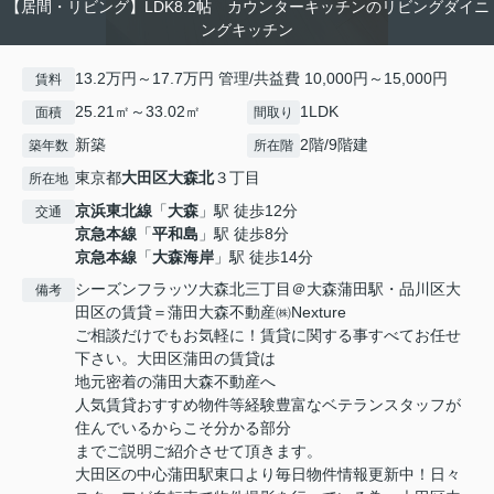
【居間・リビング】LDK8.2帖 カウンターキッチンのリビングダイニ
ングキッチン
13.2万円～17.7万円 管理/共益費 10,000円～15,000円
賃料
25.21㎡～33.02㎡
1LDK
面積
間取り
新築
2階/9階建
築年数
所在階
東京都
大田区
大森北
３丁目
所在地
京浜東北線
「
大森
」駅 徒歩12分
交通
京急本線
「
平和島
」駅 徒歩8分
京急本線
「
大森海岸
」駅 徒歩14分
シーズンフラッツ大森北三丁目＠大森蒲田駅・品川区大
備考
田区の賃貸＝蒲田大森不動産㈱Nexture
ご相談だけでもお気軽に！賃貸に関する事すべてお任せ
下さい。大田区蒲田の賃貸は
地元密着の蒲田大森不動産へ
人気賃貸おすすめ物件等経験豊富なベテランスタッフが
住んでいるからこそ分かる部分
までご説明ご紹介させて頂きます。
大田区の中心蒲田駅東口より毎日物件情報更新中！日々