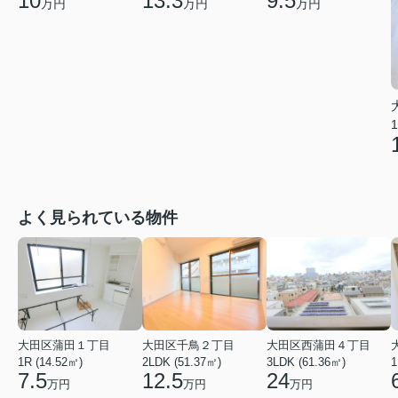
10
13.3
9.5
万円
万円
万円
1
よく見られている物件
大田区蒲田１丁目
大田区千鳥２丁目
大田区西蒲田４丁目
1R (14.52㎡)
2LDK (51.37㎡)
3LDK (61.36㎡)
1
7.5
12.5
24
万円
万円
万円