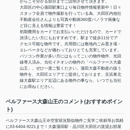
からこそ分かる部分までご説明させて頂きます。
大田区の中心蒲田駅東口より毎日物件情報更新中！日々
スタッフ全員で物件撮影を行っている為、大田区内他社
不動産会社さんよりも写真や動画360度パノラマ画像な
ど目に見える情報は豊富です！
初期費用をカードでお支払いいただけるので、カードで
決済したい方にもおすすめです。駅まで徒歩11分でア
クセス可能な物件です。共用部には敷地内ごみ置き場・
エレベータなどが備わっておりとても充実しています。
パソコン作業が多い方にはもってこいの物件物件、光回
線導入済み。当社イチオシの物件の「ベルファース大森
山王」。ぜひ一度ご覧ください。蒲田大森不動産の扱う
物件を、大田区エリアでご提供しております。京浜東北
線大森駅エリア近辺にある物件の事なら、いつでも当社
にお尋ねください。
ベルファース大森山王のコメント(おすすめポイン
ト)
ベルファース大森山王＠空室状況類似物件ご見学ご依頼等お気軽
に03-6404-9221まで！大森蒲田駅・品川区大田区の賃貸お部屋