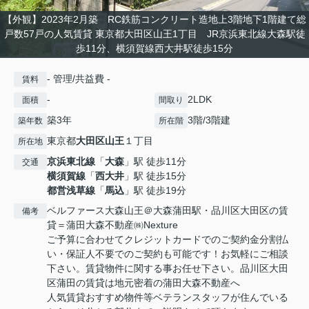
【外観】2023年2月築 RC鉄筋コンクリート造地上3階地下1階建て総
戸数57戸の人気賃貸 東京都大田区山王1丁目 JR京浜東北線大森駅徒
歩11分、横須賀線西大井駅徒歩15分
- 管理/共益費 -
賃料
-
2LDK
面積
間取り
築3年
3階/3階建
築年数
所在階
東京都
大田区
山王
１丁目
所在地
京浜東北線
「
大森
」駅 徒歩11分
交通
横須賀線
「
西大井
」駅 徒歩15分
都営浅草線
「
馬込
」駅 徒歩19分
ベルファース大森山王＠大森蒲田駅・品川区大田区の賃
備考
貸＝蒲田大森不動産㈱Nexture
ご予算に合わせてクレジットカードでのご契約金分割払
い・保証人不要でのご契約も可能です！お気軽にご相談
下さい。賃貸物件に関する事お任せ下さい。品川区大田
区蒲田の賃貸は地元密着の蒲田大森不動産へ
人気賃貸おすすめ物件等ベテランスタッフが住んでいる