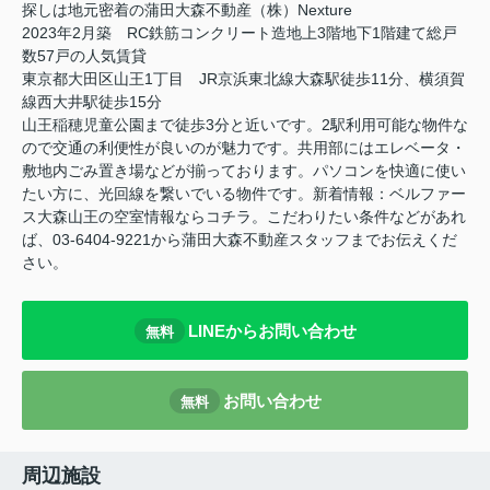
探しは地元密着の蒲田大森不動産（株）Nexture
2023年2月築 RC鉄筋コンクリート造地上3階地下1階建て総戸
数57戸の人気賃貸
東京都大田区山王1丁目 JR京浜東北線大森駅徒歩11分、横須賀
線西大井駅徒歩15分
山王稲穂児童公園まで徒歩3分と近いです。2駅利用可能な物件な
ので交通の利便性が良いのが魅力です。共用部にはエレベータ・
敷地内ごみ置き場などが揃っております。パソコンを快適に使い
たい方に、光回線を繋いでいる物件です。新着情報：ベルファー
ス大森山王の空室情報ならコチラ。こだわりたい条件などがあれ
ば、03-6404-9221から蒲田大森不動産スタッフまでお伝えくだ
さい。
LINEからお問い合わせ
無料
お問い合わせ
無料
周辺施設