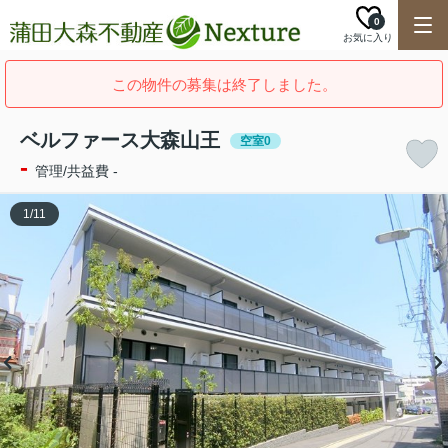
0
お気に入り
この物件の募集は終了しました。
ベルファース大森山王
空室0
-
管理/共益費 -
1
/
11