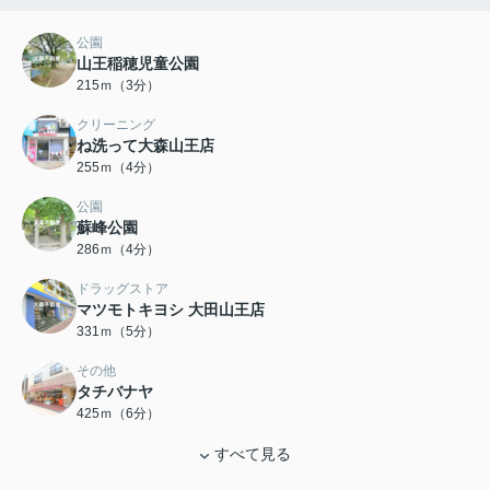
公園
山王稲穂児童公園
215ｍ（3分）
クリーニング
ね洗って大森山王店
255ｍ（4分）
公園
蘇峰公園
286ｍ（4分）
ドラッグストア
マツモトキヨシ 大田山王店
331ｍ（5分）
その他
タチバナヤ
425ｍ（6分）
すべて見る