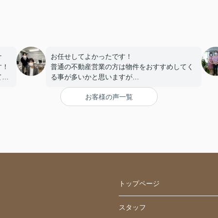
ナ
お任せしてよかったです！
す！
普通の不動産営業の方は物件をおすすめしてく
てオ
る事が多いかと思いますが
木原さんは、おすすめというよりご自身が住む
お客様の声一覧
としたらを本当に
一緒になって考えていただける方です。
物件の悪いところや住んでからの更新費用、退
去する際の部分までを含め
ご説明ご案内いただき納得して契約させていた
だきました。
蒲田駅周辺、大田区近辺の部屋探しをする知人
がおりましたら是非自信をもって
ご紹介させていただきます。
トップページ
スタッフ