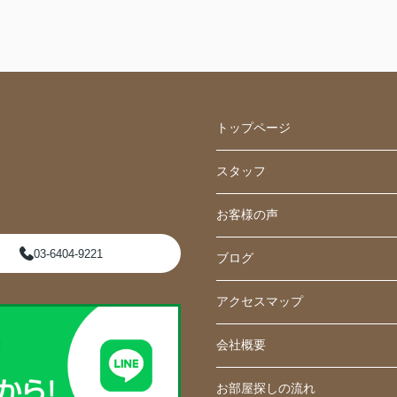
物件の悪いところや住んでからの更新費用、退
去する際の部分までを含め
ご説明ご案内いただき納得して契約させていた
だきました。
蒲田駅周辺、大田区近辺の部屋探しをする知人
がおりましたら是非自信をもって
ご紹介させていただきます。
トップページ
スタッフ
お客様の声
03-6404-9221
ブログ
アクセスマップ
会社概要
お部屋探しの流れ