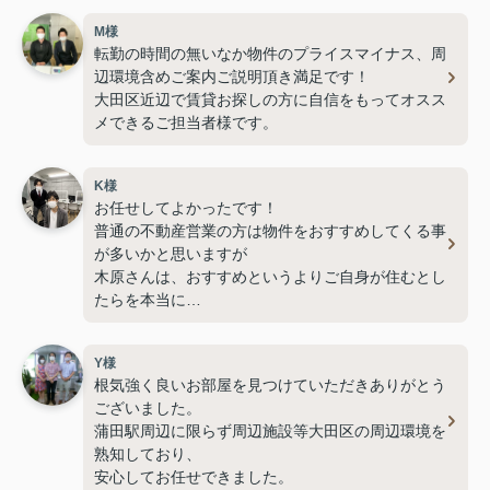
M様
転勤の時間の無いなか物件のプライスマイナス、周
辺環境含めご案内ご説明頂き満足です！
大田区近辺で賃貸お探しの方に自信をもってオスス
メできるご担当者様です。
K様
お任せしてよかったです！
普通の不動産営業の方は物件をおすすめしてくる事
が多いかと思いますが
木原さんは、おすすめというよりご自身が住むとし
たらを本当に
一緒になって考えていただける方です。
物件の悪いところや住んでからの更新費用、退去す
Y様
る際の部分までを含め
根気強く良いお部屋を見つけていただきありがとう
ご説明ご案内いただき納得して契約させていただき
ございました。
ました。
蒲田駅周辺に限らず周辺施設等大田区の周辺環境を
蒲田駅周辺、大田区近辺の部屋探しをする知人がお
熟知しており、
りましたら是非自信をもって
安心してお任せできました。
ご紹介させていただきます。