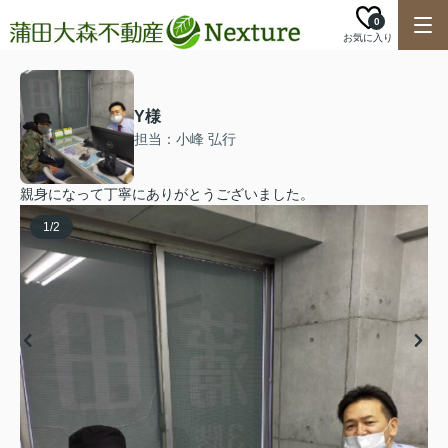
0
お気に入り
Y様
担当：小峰 弘行
親身になって丁寧にありがとうございました。
1
/
2