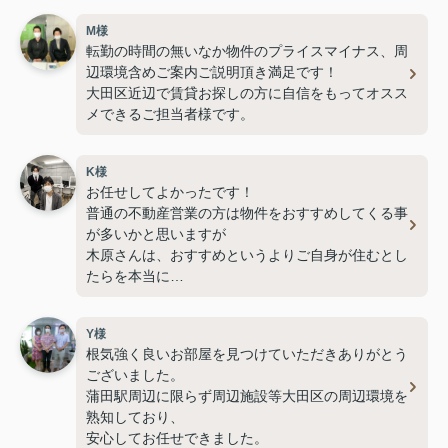
M様
転勤の時間の無いなか物件のプライスマイナス、周
辺環境含めご案内ご説明頂き満足です！
大田区近辺で賃貸お探しの方に自信をもってオスス
メできるご担当者様です。
K様
お任せしてよかったです！
普通の不動産営業の方は物件をおすすめしてくる事
が多いかと思いますが
木原さんは、おすすめというよりご自身が住むとし
たらを本当に
一緒になって考えていただける方です。
物件の悪いところや住んでからの更新費用、退去す
Y様
る際の部分までを含め
根気強く良いお部屋を見つけていただきありがとう
ご説明ご案内いただき納得して契約させていただき
ございました。
ました。
蒲田駅周辺に限らず周辺施設等大田区の周辺環境を
蒲田駅周辺、大田区近辺の部屋探しをする知人がお
熟知しており、
りましたら是非自信をもって
安心してお任せできました。
ご紹介させていただきます。