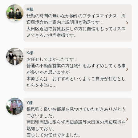
M様
転勤の時間の無いなか物件のプライスマイナス、周
辺環境含めご案内ご説明頂き満足です！
大田区近辺で賃貸お探しの方に自信をもってオスス
メできるご担当者様です。
K様
お任せしてよかったです！
普通の不動産営業の方は物件をおすすめしてくる事
が多いかと思いますが
木原さんは、おすすめというよりご自身が住むとし
たらを本当に
一緒になって考えていただける方です。
物件の悪いところや住んでからの更新費用、退去す
Y様
る際の部分までを含め
根気強く良いお部屋を見つけていただきありがとう
ご説明ご案内いただき納得して契約させていただき
ございました。
ました。
蒲田駅周辺に限らず周辺施設等大田区の周辺環境を
蒲田駅周辺、大田区近辺の部屋探しをする知人がお
熟知しており、
りましたら是非自信をもって
安心してお任せできました。
ご紹介させていただきます。