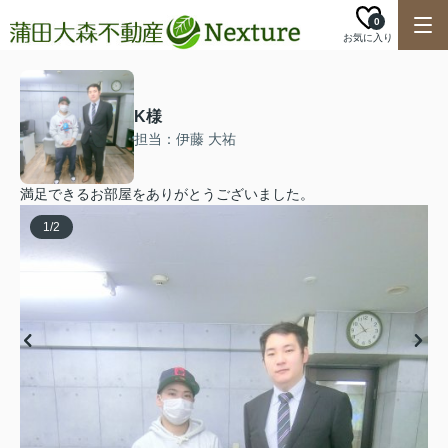
0
お気に入り
K様
担当：伊藤 大祐
満足できるお部屋をありがとうございました。
1
/
2