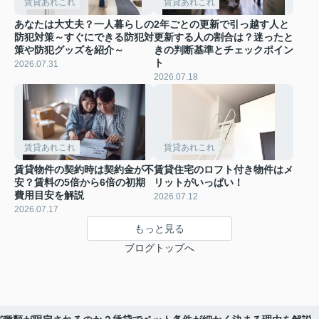
賃貸あれこれ
賃貸あれこれ
あなたは大丈夫？一人暮らしの
2年ごとの更新で引っ越す人と
防犯対策～すぐにできる防犯対
更新する人の割合は？迷ったと
策や防犯グッズを紹介～
きの判断基準とチェックポイン
ト
2026.07.31
2026.07.18
賃貸あれこれ
賃貸あれこれ
賃貸物件の契約時は契約金が不
賃貸住宅のロフト付き物件はメ
安？賃料の5倍から6倍の初期
リットがいっぱい！
費用目安を解説
2026.07.12
2026.07.17
もっと見る
ブログトップへ