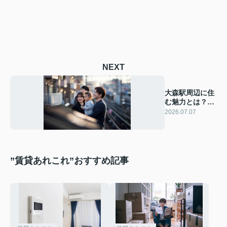
NEXT
大森駅周辺に住
む魅力とは？単
身とファミリー
2026.07.07
の暮らしやすさ
を紹介
”賃貸あれこれ”おすすめ記事