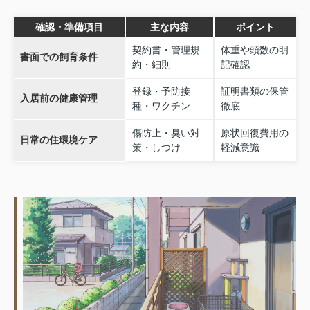
確認・準備項目
主な内容
ポイント
契約書・管理規
体重や頭数の明
書面での飼育条件
約・細則
記確認
登録・予防接
証明書類の保管
入居前の健康管理
種・ワクチン
徹底
傷防止・臭い対
原状回復費用の
日常の住環境ケア
策・しつけ
軽減意識