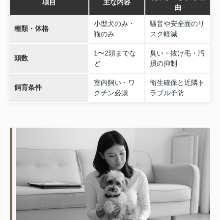
項目
主な内容
由
小型犬のみ・
騒音や安全面のリ
種類・体格
猫のみ
スク軽減
1〜2頭までな
臭い・抜け毛・汚
頭数
ど
損の抑制
室内飼い・ワ
衛生確保と近隣ト
飼育条件
クチン必須
ラブル予防