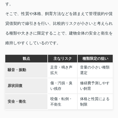
す。
そこで、性質や体格、飼育方法などを踏まえて管理規約や賃
貸借契約で線引きを行い、比較的リスクが小さいと考えられ
る種類や大きさに限定することで、建物全体の安全と衛生を
維持しやすくしているのです。
観点
主なリスク
種類限定の狙い
足音・鳴き声
音量の小さい種類
騒音・振動
拡大
選定
傷・汚損・臭
修繕費予測しやす
原状回復
い残存
い飼育
咬傷・転倒・
体格と性質による
安全・衛生
不衛生
制限