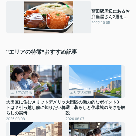
蒲田駅周辺にあるお
弁当屋さん2選をご
紹介！
2022.10.05
”エリアの特徴”おすすめ記事
エリアの特徴
エリアの特徴
大田区に住むメリットデメリッ
大田区の魅力的なポイント3
トは？引っ越し前に知りたい暮
選！暮らしと住環境の良さを解
らしの実情
説
2026.08.08
2026.08.07