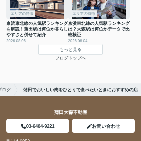
エリアの特徴
エリアの特徴
京浜東北線の人気駅ランキング
京浜東北線の人気駅ランキング
を解説！蒲田駅は何位か暮らし
は？大森駅は何位かデータで比
やすさと併せて紹介
較検証
2026.08.06
2026.08.04
もっと見る
ブログトップへ
ブログ
蒲田でおいしい肉をひとりで食べたいときにおすすめの店
蒲田大森不動産
03-6404-9221
お問い合わせ