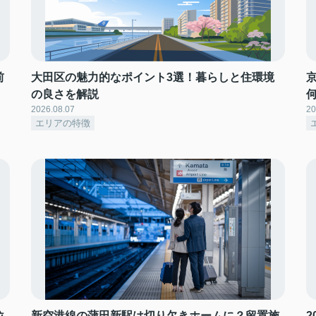
前
大田区の魅力的なポイント3選！暮らしと住環境
の良さを解説
2026.08.07
20
エリアの特徴
位
新空港線の蒲田新駅は切り欠きホームに？留置施