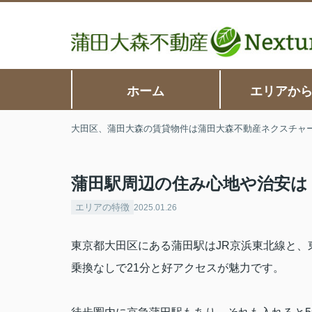
ホーム
エリアか
大田区、蒲田大森の賃貸物件は蒲田大森不動産ネクスチャ
蒲田駅周辺の住み心地や治安は
エリアの特徴
2025.01.26
東京都大田区にある蒲田駅は
JR
京浜東北線と、
乗換なしで
21
分と好アクセスが魅力です。