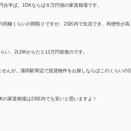
円台半ば、
1DK
ならば８万円強の家賃相場です。
の同棲くらいの間取りですが、
23
区内で生活でき、利便性が高
。
くらい、
2LDK
からだと
11
万円前後のです。
ませんが、蒲田駅周辺で賃貸物件をお探しならばこのくらいの
K
の家賃相場は
23
区内でも安いと思いますよ！