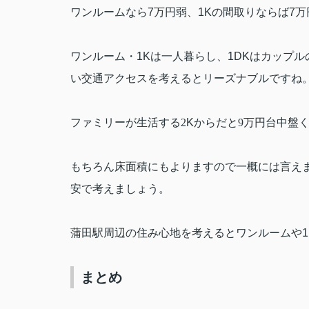
ワンルームなら
7
万円弱、
1K
の間取りならば
7
万
ワンルーム・
1K
は一人暮らし、
1DK
はカップル
い交通アクセスを考えるとリーズナブルですね
ファミリーが生活する2
K
からだと9万円台中盤
もちろん床面積にもよりますので一概には言え
安で考えましょう。
蒲田駅周辺の住み心地を考えるとワンルームや
1
まとめ