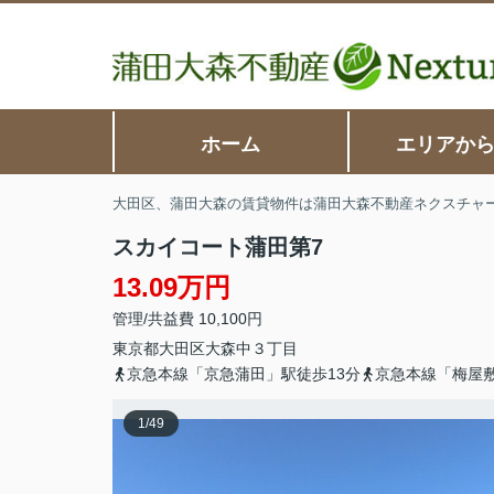
ホーム
エリアか
大田区、蒲田大森の賃貸物件は蒲田大森不動産ネクスチャ
スカイコート蒲田第7
13.09万円
管理/共益費 10,100円
東京都
大田区
大森中
３丁目
京急本線「京急蒲田」駅徒歩13分
京急本線「梅屋
1
/
49