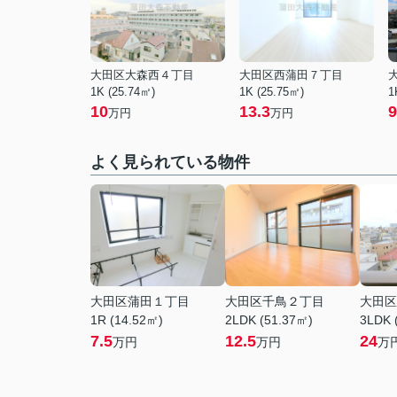
大田区大森西４丁目
大田区西蒲田７丁目
1K (25.74㎡)
1K (25.75㎡)
1
10
13.3
9
万円
万円
よく見られている物件
大田区蒲田１丁目
大田区千鳥２丁目
大田区
1R (14.52㎡)
2LDK (51.37㎡)
3LDK 
7.5
12.5
24
万円
万円
万