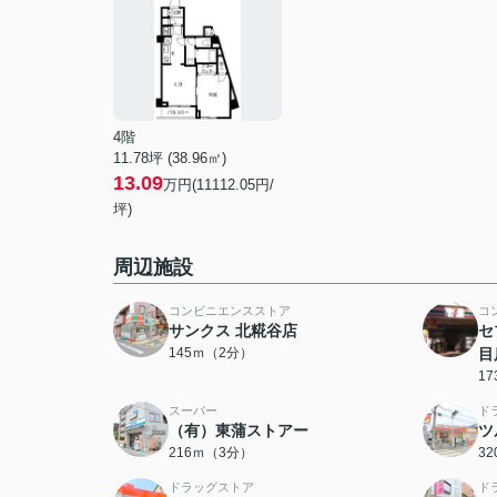
4階
11.78坪 (38.96㎡)
13.09
万円(11112.05円/
坪)
周辺施設
コンビニエンスストア
コ
サンクス 北糀谷店
セ
145ｍ（2分）
目
1
スーパー
ド
（有）東蒲ストアー
ツ
216ｍ（3分）
3
ドラッグストア
ド