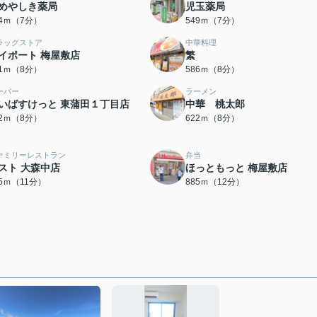
めやしき薬局
児玉薬局
34ｍ（7分）
549ｍ（7分）
ラッグストア
中華料理
イポート 梅屋敷店
繁
71ｍ（8分）
586ｍ（8分）
ーパー
ラーメン
いばすけっと 東蒲田１丁目店
中華 桃太郎
22ｍ（8分）
622ｍ（8分）
ァミリーレストラン
弁当
スト 大森中店
ほっともっと 梅屋敷店
55ｍ（11分）
885ｍ（12分）