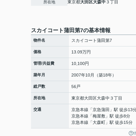
東京都
大田区
大森中
３丁目
所在地
スカイコート蒲田第7の基本情報
物件名
スカイコート蒲田第7
価格
13.09万円
管理/共益費
10,100円
築年月
2007年10月（築18年）
総戸数
56戸
所在地
東京都
大田区
大森中
３丁目
交通
京急本線
「
京急蒲田
」駅 徒歩13
京急本線
「
梅屋敷
」駅 徒歩8分
京急本線
「
大森町
」駅 徒歩15分