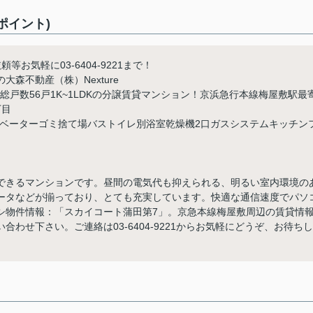
ポイント)
気軽に03-6404-9221まで！
森不動産（株）Nexture
て総戸数56戸1K~1LDKの分譲賃貸マンション！京浜急行本線梅屋敷駅最
丁目
レベーターゴミ捨て場バストイレ別浴室乾燥機2口ガスシステムキッチン
できるマンションです。昼間の電気代も抑えられる、明るい室内環境の
ータなどが揃っており、とても充実しています。快適な通信速度でパソ
シ物件情報：「スカイコート蒲田第7」。京急本線梅屋敷周辺の賃貸情
わせ下さい。ご連絡は03-6404-9221からお気軽にどうぞ、お待ちし