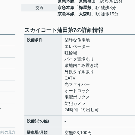
京急本線
「
京急蒲田
」駅 徒歩13分
京急本線
「
梅屋敷
」駅 徒歩8分
交通
京急本線
「
大森町
」駅 徒歩15分
スカイコート蒲田第7の詳細情報
設備条件
閑静な住宅地
エレベーター
駐輪場
バイク置場あり
敷地内ごみ置き場
外観タイル張り
CATV
光ファイバー
オートロック
宅配ボックス
防犯カメラ
分
24時間ゴミ出し可
設備(その他)
-
情報の見方
駐車場/月額
空無/23,100円