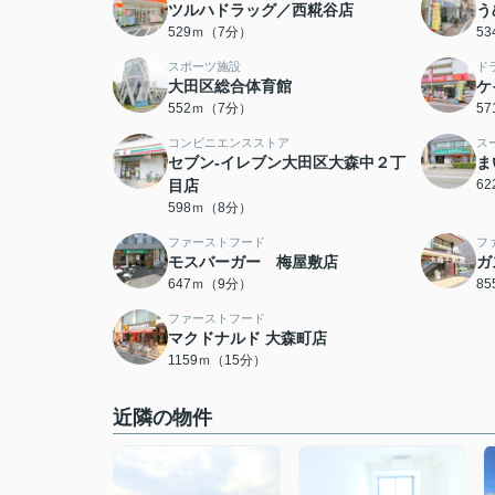
ツルハドラッグ／西糀谷店
う
529ｍ（7分）
5
スポーツ施設
ド
大田区総合体育館
ケ
552ｍ（7分）
5
コンビニエンスストア
ス
セブン-イレブン大田区大森中２丁
ま
目店
6
598ｍ（8分）
ファーストフード
フ
モスバーガー 梅屋敷店
ガ
647ｍ（9分）
8
ファーストフード
マクドナルド 大森町店
1159ｍ（15分）
近隣の物件