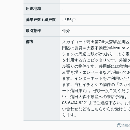
用途地域
-
募集戸数 / 総戸数
- / 56戸
取引態様
仲介
備考
スカイコート蒲田第7＠大森駅品川区
田区の賃貸＝大森不動産㈱Nexture
ションの周辺に駅が2つあり、よく電
を利用する方にピッタリです。外観
ル張りの物件です。共用部には敷地
み置き場・エレベータなどが揃って
ます。インターネットをご利用いた
ます。当社イチオシの物件の「スカ
ート蒲田第7」。ぜひ一度ご覧くださ
い。蒲田大森不動産への来店予約は
03-6404-9221までご連絡下さい。お
い合わせなどもこちらからお受けし
ります。
情報