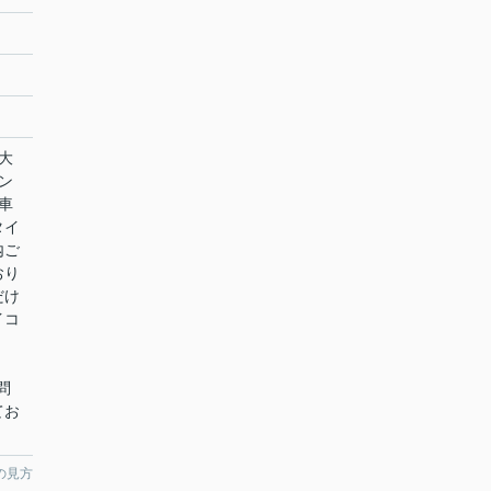
大
マン
車
タイ
内ご
おり
だけ
イコ
、
問
てお
の見方