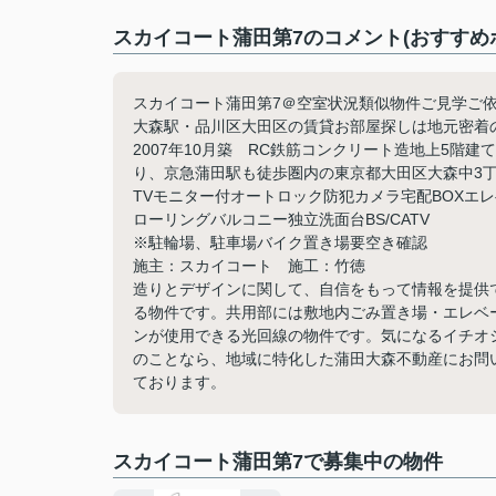
スカイコート蒲田第7のコメント(おすすめ
スカイコート蒲田第7＠空室状況類似物件ご見学ご依頼等お
大森駅・品川区大田区の賃貸お部屋探しは地元密着の大
2007年10月築 RC鉄筋コンクリート造地上5階建
り、京急蒲田駅も徒歩圏内の東京都大田区大森中3
TVモニター付オートロック防犯カメラ宅配BOXエ
ローリングバルコニー独立洗面台BS/CATV
※駐輪場、駐車場バイク置き場要空き確認
施主：スカイコート 施工：竹徳
造りとデザインに関して、自信をもって情報を提供
る物件です。共用部には敷地内ごみ置き場・エレベ
ンが使用できる光回線の物件です。気になるイチオ
のことなら、地域に特化した蒲田大森不動産にお問い合
ております。
スカイコート蒲田第7で募集中の物件