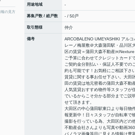
分
用途地域
-
情報の見方
募集戸数 / 総戸数
- / 50戸
取引態様
仲介
備考
ARCOBALENO UMEYASHIKI アル
レーノ梅屋敷＠大森蒲田駅・品川区
区の賃貸＝蒲田大森不動産㈱Nexture
ご予算に合わせてクレジットカード
ご契約金分割払い・保証人不要での
約も可能です！お気軽にご相談下さ
賃貸に関する事お任せ下さい。大田
田の賃貸は地元密着の蒲田大森不動
人気賃貸おすすめ物件等スタッフが
でいるからこそ分かる部分までご説
せて頂きます。
大田区の中心蒲田駅東口より毎日物
報更新中！日々スタッフが自転車で
撮影を行っている為、大田区内どの
不動産会社さんよりも写真や動画36
パノラマ画像等目に見える情報は豊