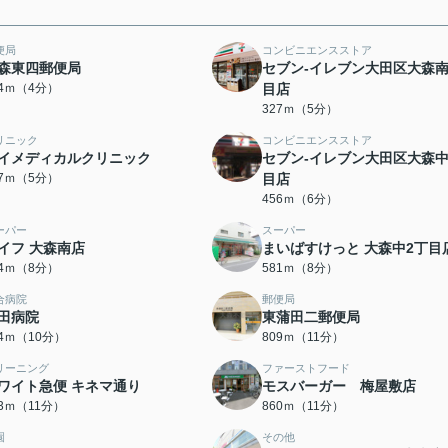
便局
コンビニエンスストア
森東四郵便局
セブン-イレブン大田区大森
04ｍ（4分）
目店
327ｍ（5分）
リニック
コンビニエンスストア
イメディカルクリニック
セブン-イレブン大田区大森
67ｍ（5分）
目店
456ｍ（6分）
ーパー
スーパー
イフ 大森南店
まいばすけっと 大森中2丁目
74ｍ（8分）
581ｍ（8分）
合病院
郵便局
田病院
東蒲田二郵便局
74ｍ（10分）
809ｍ（11分）
リーニング
ファーストフード
ワイト急便 キネマ通り
モスバーガー 梅屋敷店
53ｍ（11分）
860ｍ（11分）
園
その他