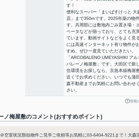
す！
便利なスーパー「まいばすけっと 大
店」まで350mです。2025年築の物
す。共用部には敷地内ごみ置き場・
ベータなどが揃っており、とても充
ています。動画サイトなどをよく見
には高速インターネット有り物件が
すめ。ぜひ一度見ていただきたい、
「ARCOBALENO UMEYASHIKI ア
バレーノ梅屋敷」です。大田区で新
住環境をお探しなら、京急本線梅屋
近くでお求めください。いつでも蒲
森不動産までお気軽にお問い合わせ
さい。
情報
コバレーノ梅屋敷のコメント(おすすめポイント)
梅屋敷＠空室状況類似物件ご見学ご依頼等お気軽に03-6404-9221まで！大森