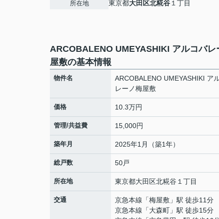
東京都
大田区
北糀谷
１丁目
所在地
ARCOBALENO UMEYASHIKI アルコバ
屋敷の基本情報
物件名
ARCOBALENO UMEYASHIKI 
レーノ梅屋敷
価格
10.3万円
管理/共益費
15,000円
築年月
2025年1月（築1年）
総戸数
50戸
所在地
東京都
大田区
北糀谷
１丁目
交通
京急本線
「
梅屋敷
」駅 徒歩11分
京急本線
「
大森町
」駅 徒歩15分