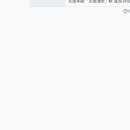
京急本線
「
京急蒲田
」駅 徒歩16