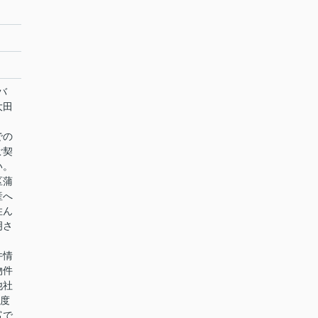
コバ
大田
での
ご契
い。
区蒲
産へ
住ん
明さ
件情
物件
他社
0度
富で