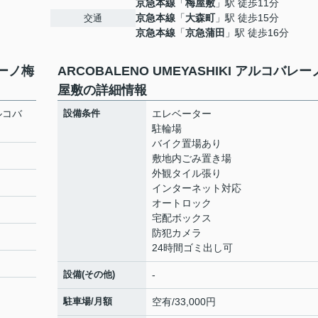
京急本線
「
梅屋敷
」駅 徒歩11分
京急本線
「
大森町
」駅 徒歩15分
交通
京急本線
「
京急蒲田
」駅 徒歩16分
レーノ梅
ARCOBALENO UMEYASHIKI アルコバレ
屋敷の詳細情報
アルコバ
設備条件
エレベーター
駐輪場
バイク置場あり
敷地内ごみ置き場
外観タイル張り
インターネット対応
オートロック
宅配ボックス
防犯カメラ
24時間ゴミ出し可
設備(その他)
-
駐車場/月額
空有/33,000円