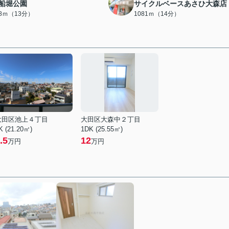
船堀公園
サイクルベースあさひ大森店
88ｍ（13分）
1081ｍ（14分）
大田区池上４丁目
大田区大森中２丁目
K (21.20㎡)
1DK (25.55㎡)
.5
12
万円
万円