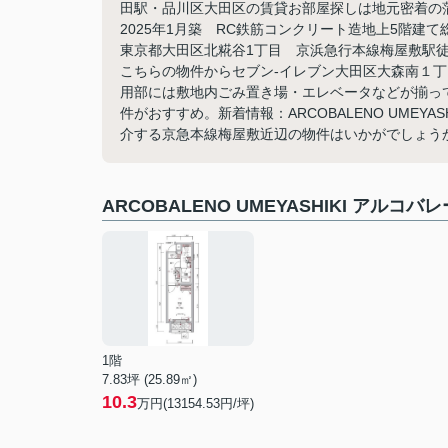
田駅・品川区大田区の賃貸お部屋探しは地元密着の蒲田
2025年1月築 RC鉄筋コンクリート造地上5階建て
東京都大田区北糀谷1丁目 京浜急行本線梅屋敷駅徒
こちらの物件からセブン-イレブン大田区大森南１丁
用部には敷地内ごみ置き場・エレベータなどが揃っ
件がおすすめ。新着情報：ARCOBALENO UMEY
介する京急本線梅屋敷近辺の物件はいかがでしょうか。ぜ
ARCOBALENO UMEYASHIKI アル
1階
7.83坪 (25.89㎡)
10.3
万円(13154.53円/坪)