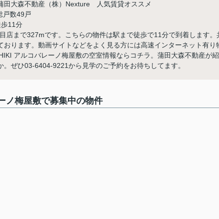
大森不動産（株）Nexture 人気賃貸オススメ
総戸数49戸
歩11分
目店まで327mです。こちらの物件は駅まで徒歩で11分で到着します。
ております。動画サイトなどをよく見る方には高速インターネット有り
ASHIKI アルコバレーノ梅屋敷の空室情報ならコチラ。蒲田大森不動産が紹
ひ03-6404-9221から見学のご予約をお待ちしてます。
コバレーノ梅屋敷で募集中の物件