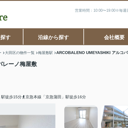
営業時間：10:00〜19:00※
ら探す
沿線から探す
会社概要
ARCOBALENO UMEYASHIKI アル
ー
大田区の物件一覧
梅屋敷駅
ルコバレーノ梅屋敷
駅徒歩15分
京急本線「京急蒲田」駅徒歩16分