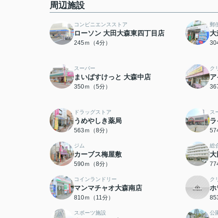
周辺施設
コンビニエンスストア
郵
ローソン 大田大森東四丁目店
大
245ｍ（4分）
3
スーパー
ク
まいばすけっと 大森中店
ア
350ｍ（5分）
3
ドラッグストア
ス
うめやしき薬局
ラ
563ｍ（8分）
5
ジム
総
カーブス梅屋敷
大
590ｍ（8分）
7
コインランドリー
ク
マンマチャオ大森南店
ホ
810ｍ（11分）
8
スポーツ施設
公