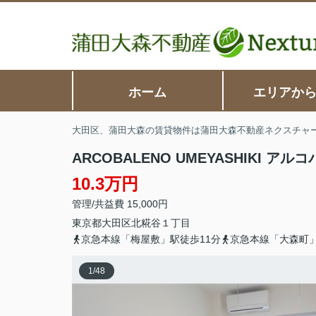
ホーム
エリアか
大田区、蒲田大森の賃貸物件は蒲田大森不動産ネクスチャ
ARCOBALENO UMEYASHIKI ア
10.3万円
管理/共益費 15,000円
東京都
大田区
北糀谷
１丁目
京急本線「梅屋敷」駅徒歩11分
京急本線「大森町」
1
/
48