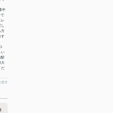
森中
件で
エレ
実し
る方
おす
ルコ
しい
敷駅
田大
くだ
の見方
蒲