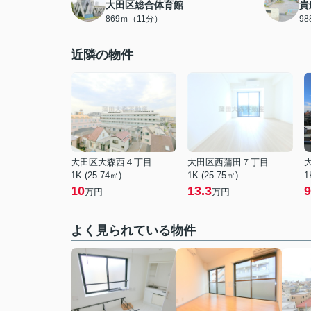
大田区総合体育館
貴
869ｍ（11分）
9
近隣の物件
大田区大森西４丁目
大田区西蒲田７丁目
1K (25.74㎡)
1K (25.75㎡)
1
10
13.3
9
万円
万円
よく見られている物件