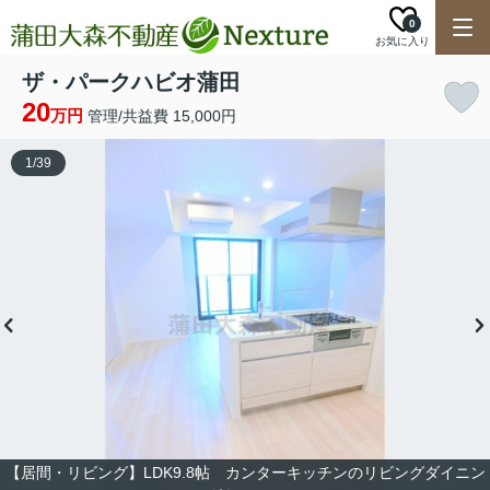
0
お気に入り
ザ・パークハビオ蒲田
20
万円
管理/共益費 15,000円
1
/
39
【居間・リビング】LDK9.8帖 カンターキッチンのリビングダイニン