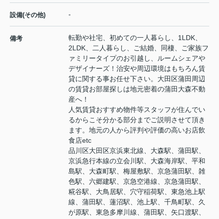
-
設備(その他)
転勤や社宅、初めての一人暮らし、1LDK、
備考
2LDK、二人暮らし、ご結婚、同棲、ご家族フ
ァミリータイプのお引越し、ルームシェアや
デザイナーズ！治安や周辺環境はもちろん賃
貸に関する事お任せ下さい。大田区蒲田周辺
の賃貸お部屋探しは地元密着の蒲田大森不動
産へ！
人気賃貸おすすめ物件等スタッフが住んでい
るからこそ分かる部分までご説明させて頂き
ます。地元の人から評判や評価の高いお店飲
食店etc
品川区大田区京浜東北線、大森駅、蒲田駅、
京浜急行本線の立会川駅、大森海岸駅、平和
島駅、大森町駅、梅屋敷駅、京急蒲田駅、雑
色駅、六郷建駅、京急空港線、京急蒲田駅、
糀谷駅、大鳥居駅、穴守稲荷駅、東急池上駅
線、蒲田駅、蓮沼駅、池上駅、千鳥町駅、久
が原駅、東急多摩川線、蒲田駅、矢口渡駅、