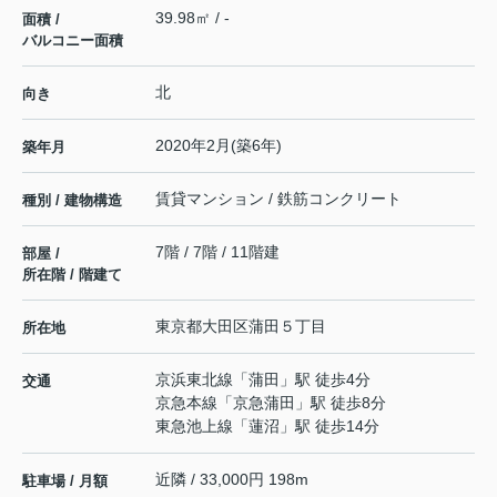
39.98㎡ / -
面積 /
バルコニー面積
北
向き
2020年2月(築6年)
築年月
賃貸マンション / 鉄筋コンクリート
種別 / 建物構造
7階 / 7階 / 11階建
部屋 /
所在階 / 階建て
東京都
大田区
蒲田
５丁目
所在地
京浜東北線
「
蒲田
」駅 徒歩4分
交通
京急本線
「
京急蒲田
」駅 徒歩8分
東急池上線
「
蓮沼
」駅 徒歩14分
近隣 / 33,000円 198m
駐車場 / 月額