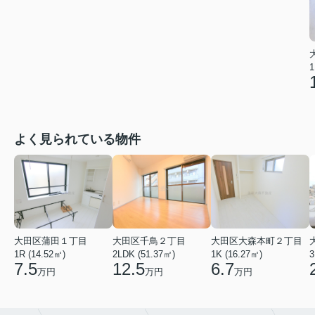
1
よく見られている物件
大田区蒲田１丁目
大田区千鳥２丁目
大田区大森本町２丁目
1R (14.52㎡)
2LDK (51.37㎡)
1K (16.27㎡)
3
7.5
12.5
6.7
万円
万円
万円