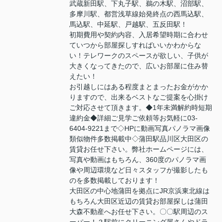
武蔵新田駅、下丸子駅、鵜の木駅、沼部駅、
多摩川駅、都営浅草線始発終点の西馬込駅、
馬込駅、中延駅、戸越駅、五反田駅！
初期費用や契約内容、入居希望時期に合わせ
ていつから部屋探しすればいいかわからな
い！テレワークのスペースが欲しい、子供が
大きくなってきたので、広いお部屋に住み替
えたい！
お引越しにはある程度まとまったお金がかか
りますので、出来るベストなご提案を心掛け
ご対応させて頂きます。◆1年未満解約時短期
違約金◆詳細ご見学ご依頼等お気軽に03-
6404-9221まで◇HPに動画写真パノラマ画像
類似物件多数掲載中◇蒲田駅品川区大田区の
賃貸お任せ下さい。弊社ホームページには、
写真や動画はもちろん、360度のパノラマ画
像や周辺環境など日々スタッフが撮影したも
のを多数掲載しております！
大田区の中心地蒲田を拠点にJR京浜東北線は
もちろん大田区近辺の賃貸お部屋探しは蒲田
大森不動産へお任せ下さい。〇〇駅周辺のス
ーパー！？駅前にクリーニング屋さんやドラ