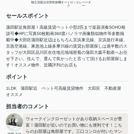
独立洗面台
浴室乾燥機
オートロッ
エレベータ
ク
ー
セールスポイント
蒲田駅近角部屋！高級賃貸ペット小型2匹まで楽器演奏SOHO相
談可◆HPに写真50枚動画360度パノラマ画像類似物件等多数掲
載中◆大田区蒲田駅近辺はもちろん京浜東北線、京浜急行本線、
京急空港線、東急池上線多摩川線の賃貸お部屋探しは過半数のス
タッフが大田区品川区在住地元地域密着の蒲田大森不動産へお任
せ下さい。住んで、選んで良かったと言って頂けるお部屋探しま
す！オススメ物件、近隣評判のお店も
ポイント
1LDK
蒲田駅近
ペット可高級賃貸物件
大田区
不動産屋
オススメ
担当者のコメント
ウォークインクローゼットがあり収納スペースが豊
富！蒲田駅が近いのでお買い物にも便利です！こち
らのお部屋は角部屋です。三口コンロが付いたマン