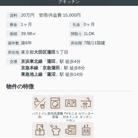
グキッチン
20万円 管理/共益費 15,000円
賃料
1ヶ月
0ヶ月
敷金
礼金
39.98㎡
1LDK
面積
間取り
築6年
7階/11階建
築年数
所在階
東京都
大田区
蒲田
５丁目
所在地
京浜東北線
「
蒲田
」駅 徒歩4分
交通
京急本線
「
京急蒲田
」駅 徒歩8分
東急池上線
「
蓮沼
」駅 徒歩14分
物件の特徴
バストイレ
室内洗濯機
TVモニタ
カウンター
別
置場
付きインタ
キッチン
ーホン