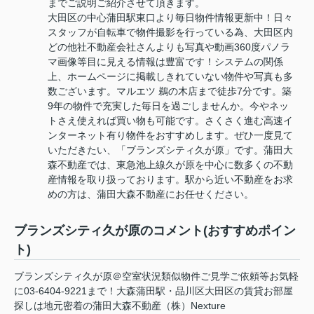
までご説明ご紹介させて頂きます。
大田区の中心蒲田駅東口より毎日物件情報更新中！日々
スタッフが自転車で物件撮影を行っている為、大田区内
どの他社不動産会社さんよりも写真や動画360度パノラ
マ画像等目に見える情報は豊富です！システムの関係
上、ホームページに掲載しきれていない物件や写真も多
数ございます。マルエツ 鵜の木店まで徒歩7分です。築
9年の物件で充実した毎日を過ごしませんか。今やネッ
トさえ使えれば買い物も可能です。さくさく進む高速イ
ンターネット有り物件をおすすめします。ぜひ一度見て
いただきたい、「ブランズシティ久が原」です。蒲田大
森不動産では、東急池上線久が原を中心に数多くの不動
産情報を取り扱っております。駅から近い不動産をお求
めの方は、蒲田大森不動産にお任せください。
ブランズシティ久が原のコメント(おすすめポイン
ト)
ブランズシティ久が原＠空室状況類似物件ご見学ご依頼等お気軽
に03-6404-9221まで！大森蒲田駅・品川区大田区の賃貸お部屋
探しは地元密着の蒲田大森不動産（株）Nexture