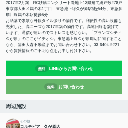
2017年2月築 RC鉄筋コンクリート造地上13階建て総戸数278戸
東京都大田区鵜の木1丁目 東急池上線久が原駅徒歩4分、東急多
摩川線鵜の木駅徒歩5分
お洒落で素敵な外観タイル張りの物件です。利便性の高い設備も
充実した、高ニーズな2017年築の物件です。高速回線を繋げて
います、通信が速いのでストレスを感じない。「ブランズシティ
久が原」のここがイチオシ。東急池上線久が原周辺に関すること
なら、蒲田大森不動産までお問い合わせ下さい。03-6404-9221
から賃貸情報のご不明な点をお申し付け下さい。
LINEからお問い合わせ
無料
お問い合わせ
無料
周辺施設
その他
コルモピア 久が原店