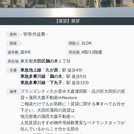
【展望】展望
- 管理/共益費 -
賃料
-
3LDK
面積
間取り
築9年
4階/13階建
築年数
所在階
東京都
大田区
鵜の木
１丁目
所在地
東急池上線
「
久が原
」駅 徒歩4分
交通
東急多摩川線
「
鵜の木
」駅 徒歩5分
東急多摩川線
「
下丸子
」駅 徒歩12分
ブランズシティ久が原＠大森蒲田駅・品川区大田区の賃
備考
貸＝蒲田大森不動産㈱Nexture
ご相談だけでもお気軽に！賃貸に関する事すべてお任せ
下さい。大田区蒲田の賃貸は
地元密着の蒲田大森不動産へ
人気賃貸おすすめ物件等経験豊富なベテランスタッフが
住んでいるからこそ分かる部分