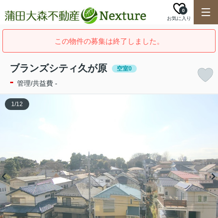
0
お気に入り
この物件の募集は終了しました。
ブランズシティ久が原
空室0
-
管理/共益費 -
1
/
12