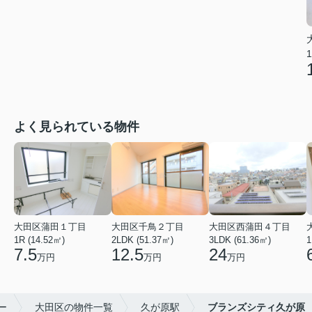
1
よく見られている物件
大田区蒲田１丁目
大田区千鳥２丁目
大田区西蒲田４丁目
1R (14.52㎡)
2LDK (51.37㎡)
3LDK (61.36㎡)
1
7.5
12.5
24
万円
万円
万円
ー
大田区の物件一覧
久が原駅
ブランズシティ久が原