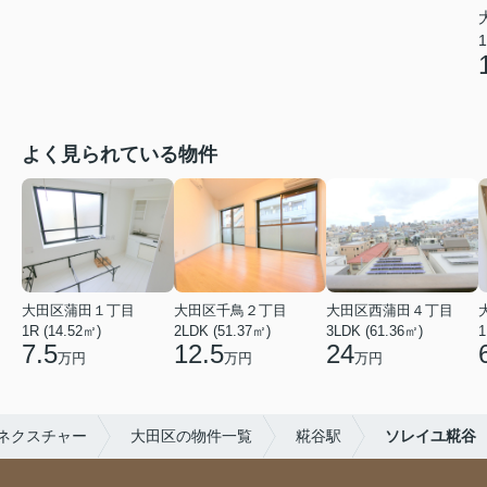
1
よく見られている物件
大田区蒲田１丁目
大田区千鳥２丁目
大田区西蒲田４丁目
1R (14.52㎡)
2LDK (51.37㎡)
3LDK (61.36㎡)
1
7.5
12.5
24
万円
万円
万円
ネクスチャー
大田区の物件一覧
糀谷駅
ソレイユ糀谷