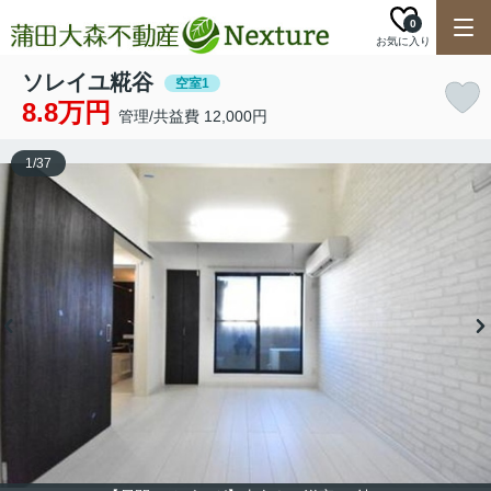
0
お気に入り
ソレイユ糀谷
空室1
8.8万円
管理/共益費 12,000円
1
/
37