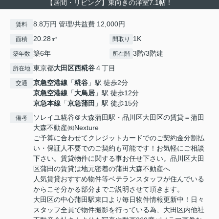
【居間・リビング】東向きの洋室7.1帖！
8.8万円 管理/共益費 12,000円
賃料
20.28㎡
1K
面積
間取り
築6年
3階/3階建
築年数
所在階
東京都
大田区
西糀谷
４丁目
所在地
京急空港線
「
糀谷
」駅 徒歩2分
交通
京急空港線
「
大鳥居
」駅 徒歩12分
京急本線
「
京急蒲田
」駅 徒歩15分
ソレイユ糀谷＠大森蒲田駅・品川区大田区の賃貸＝蒲田
備考
大森不動産㈱Nexture
ご予算に合わせてクレジットカードでのご契約金分割払
い・保証人不要でのご契約も可能です！お気軽にご相談
下さい。賃貸物件に関する事お任せ下さい。品川区大田
区蒲田の賃貸は地元密着の蒲田大森不動産へ
人気賃貸おすすめ物件等ベテランスタッフが住んでいる
からこそ分かる部分までご説明させて頂きます。
大田区の中心蒲田駅東口より毎日物件情報更新中！日々
スタッフ全員で物件撮影を行っている為、大田区内他社