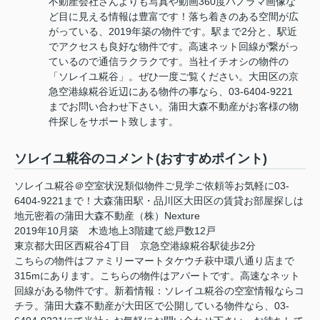
不動産会社さんよりも写真や動画360度パノラマ画像な
ど目に見える情報は豊富です！落ち着きのある空間が広
がっている、2019年築の物件です。駅まで2分と、駅近
でアクセスも良好な物件です。高速ネット回線が繋がっ
ているので通信ラクラクです。当社イチオシの物件の
「ソレイユ糀谷」。ぜひ一度ご覧ください。大田区の京
急空港線糀谷近辺にある物件の事なら、03-6404-9221
までお問い合わせ下さい。蒲田大森不動産がお客様の物
件探しをサポート致します。
ソレイユ糀谷のコメント(おすすめポイント)
ソレイユ糀谷＠空室状況類似物件ご見学ご依頼等お気軽に03-
6404-9221まで！大森蒲田駅・品川区大田区の賃貸お部屋探しは
地元密着の蒲田大森不動産（株）Nexture
2019年10月築 木造地上3階建て総戸数12戸
東京都大田区西糀谷4丁目 京急空港線糀谷駅徒歩2分
こちらの物件はファミリーマートタケウチ萩中環八通り店まで
315mにあります。こちらの物件はアパートです。高速なネット
回線がある物件です。新着情報：ソレイユ糀谷の空室情報ならコ
チラ。蒲田大森不動産が大田区で公開している物件なら、03-