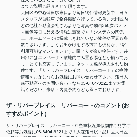
までご説明ご紹介させて頂きます。
大田区の中心蒲田駅東口より毎日物件情報更新中！日々
スタッフが自転車で物件撮影を行っている為、大田区内
どの他社不動産会社さんよりも写真や動画360度パノラ
マ画像等目に見える情報は豊富です！システムの関係
上、ホームページに掲載しきれていない物件や写真も多
数ございます。よくお出かけをする方にも便利な、2駅
利用可能なマンションです。陽当りが良い物件です。共
用部にはエレベータ・敷地内ごみ置き場などが揃ってお
り、とても充実しています。ネット回線が導入された物
件です。「ザ・リバープレイス リバーコート」の物件
情報をお探しならお気軽にお問い合わせ下さい。蒲田大
森不動産へのお問い合わせなら03-6404-9221までお電
話ください。来店・内覧予約なども承っております。
ザ・リバープレイス リバーコートのコメント(お
すすめポイント)
ザ・リバープレイス リバーコート＠空室状況類似物件ご見学ご
依頼等お気軽に03-6404-9221まで！大森蒲田駅・品川区大田区