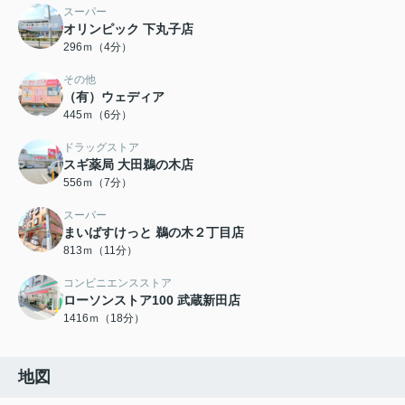
スーパー
オリンピック 下丸子店
296ｍ（4分）
その他
（有）ウェディア
445ｍ（6分）
ドラッグストア
スギ薬局 大田鵜の木店
556ｍ（7分）
スーパー
まいばすけっと 鵜の木２丁目店
813ｍ（11分）
コンビニエンスストア
ローソンストア100 武蔵新田店
1416ｍ（18分）
地図