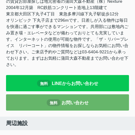
の賃貸お部屋探しは地元密着の蒲田大森不動産（株）Nexture
2004年12月築 RC鉄筋コンクリート造地上13階建て
東京都大田区下丸子4丁目 東急多摩川線下丸子駅徒歩12分
オリンピック 下丸子店まで296mです。日差しが入る物件は毎日
を快適に過ごす事ができるマンションです。共用部には敷地内ご
み置き場・エレベータなどが備わっておりとても充実していま
す。インターネットの使用が可能な物件です。「ザ・リバープレ
イス リバーコート」の物件情報をお探しならお気軽にお問い合
わせ下さい。ご来店予約やご質問などは03-6404-9221から承っ
ております。まずはお気軽に蒲田大森不動産までお問い合わせ下
さい。
LINEからお問い合わせ
無料
お問い合わせ
無料
周辺施設