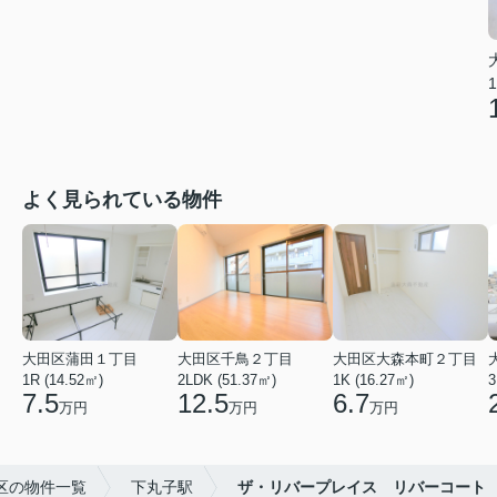
1
よく見られている物件
大田区蒲田１丁目
大田区千鳥２丁目
大田区大森本町２丁目
1R (14.52㎡)
2LDK (51.37㎡)
1K (16.27㎡)
3
7.5
12.5
6.7
万円
万円
万円
区の物件一覧
下丸子駅
ザ・リバープレイス リバーコート