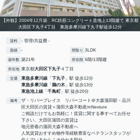
【外観】2004年12月築 RC鉄筋コンクリート造地上13階建て 東京都
大田区下丸子4丁目 東急多摩川線下丸子駅徒歩12分
- 管理/共益費 -
賃料
-
3LDK
面積
間取り
築21年
6階/13階建
築年数
所在階
東京都
大田区
下丸子
４丁目
所在地
東急多摩川線
「
下丸子
」駅 徒歩12分
交通
東急多摩川線
「
鵜の木
」駅 徒歩13分
東急池上線
「
千鳥町
」駅 徒歩20分
ザ・リバープレイス リバーコート＠大森蒲田駅・品川
備考
区大田区の賃貸＝蒲田大森不動産㈱Nexture
ご相談だけでもお気軽に！賃貸に関する事すべてお任せ
下さい。大田区蒲田の賃貸は
地元密着の蒲田大森不動産へ
人気賃貸おすすめ物件等経験豊富なベテランスタッフが
住んでいるからこそ分かる部分