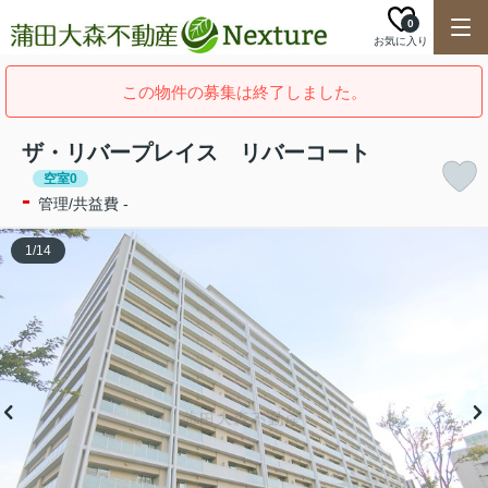
0
お気に入り
この物件の募集は終了しました。
ザ・リバープレイス リバーコート
空室0
-
管理/共益費 -
1
/
14