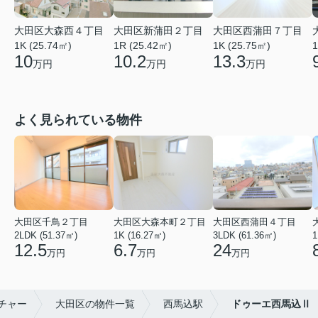
大田区大森西４丁目
大田区新蒲田２丁目
大田区西蒲田７丁目
1K (25.74㎡)
1R (25.42㎡)
1K (25.75㎡)
1
10
10.2
13.3
万円
万円
万円
よく見られている物件
大田区千鳥２丁目
大田区大森本町２丁目
大田区西蒲田４丁目
2LDK (51.37㎡)
1K (16.27㎡)
3LDK (61.36㎡)
1
12.5
6.7
24
万円
万円
万円
チャー
大田区の物件一覧
西馬込駅
ドゥーエ西馬込Ⅱ