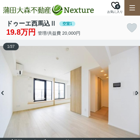
0
お気に入り
ドゥーエ西馬込Ⅱ
空室1
19.8万円
管理/共益費 20,000円
1
/
37