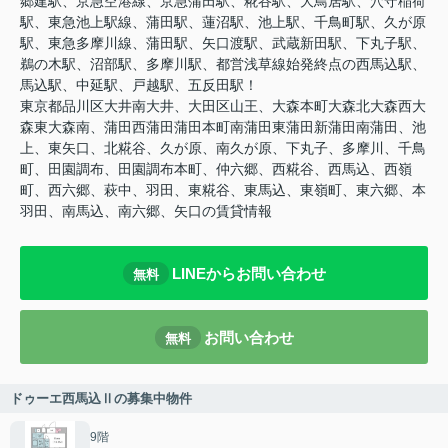
郷建駅、京急空港線、京急蒲田駅、糀谷駅、大鳥居駅、穴守稲荷
駅、東急池上駅線、蒲田駅、蓮沼駅、池上駅、千鳥町駅、久が原
駅、東急多摩川線、蒲田駅、矢口渡駅、武蔵新田駅、下丸子駅、
鵜の木駅、沼部駅、多摩川駅、都営浅草線始発終点の西馬込駅、
馬込駅、中延駅、戸越駅、五反田駅！
東京都品川区大井南大井、大田区山王、大森本町大森北大森西大
森東大森南、蒲田西蒲田蒲田本町南蒲田東蒲田新蒲田南蒲田、池
上、東矢口、北糀谷、久が原、南久が原、下丸子、多摩川、千鳥
町、田園調布、田園調布本町、仲六郷、西糀谷、西馬込、西嶺
町、西六郷、萩中、羽田、東糀谷、東馬込、東嶺町、東六郷、本
羽田、南馬込、南六郷、矢口の賃貸情報
LINEからお問い合わせ
無料
お問い合わせ
無料
ドゥーエ西馬込Ⅱの募集中物件
9階