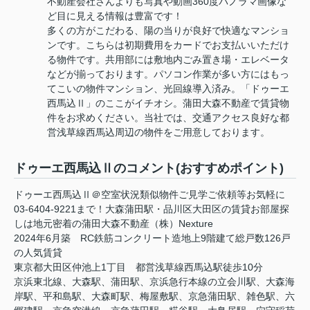
不動産会社さんよりも写真や動画360度パノラマ画像な
ど目に見える情報は豊富です！
多くの方がこだわる、陽の当りが良好で快適なマンショ
ンです。こちらは初期費用をカードでお支払いいただけ
る物件です。共用部には敷地内ごみ置き場・エレベータ
などが揃っております。パソコン作業が多い方にはもっ
てこいの物件マンション、光回線導入済み。「ドゥーエ
西馬込Ⅱ」のここがイチオシ。蒲田大森不動産で賃貸物
件をお求めください。当社では、交通アクセス良好な都
営浅草線西馬込周辺の物件をご用意しております。
ドゥーエ西馬込Ⅱのコメント(おすすめポイント)
ドゥーエ西馬込Ⅱ＠空室状況類似物件ご見学ご依頼等お気軽に
03-6404-9221まで！大森蒲田駅・品川区大田区の賃貸お部屋探
しは地元密着の蒲田大森不動産（株）Nexture
2024年6月築 RC鉄筋コンクリート造地上9階建て総戸数126戸
の人気賃貸
東京都大田区仲池上1丁目 都営浅草線西馬込駅徒歩10分
京浜東北線、大森駅、蒲田駅、京浜急行本線の立会川駅、大森海
岸駅、平和島駅、大森町駅、梅屋敷駅、京急蒲田駅、雑色駅、六