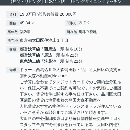
【居間・リビング】LDK11.2帖 リビングダイニングキッチン
19.8万円 管理/共益費 20,000円
賃料
45.34㎡
2LDK
面積
間取り
築2年
9階/9階建
築年数
所在階
東京都
大田区
仲池上
１丁目
所在地
都営浅草線
「
西馬込
」駅 徒歩10分
交通
都営浅草線
「
馬込
」駅 徒歩22分
東急池上線
「
洗足池
」駅 徒歩21分
ドゥーエ西馬込Ⅱ＠大森蒲田駅・品川区大田区の賃貸＝
備考
蒲田大森不動産㈱Nexture
ご予算に合わせてクレジットカードでのご契約金分割払
い・保証人不要でのご契約も可能です！お気軽にご相談
下さい。賃貸物件に関する事お任せ下さい。品川区大田
区蒲田の賃貸は地元密着の蒲田大森不動産へ
人気賃貸おすすめ物件等ベテランスタッフが住んでいる
からこそ分かる部分までご説明させて頂きます。
大田区の中心蒲田駅東口より毎日物件情報更新中！日々
スタッフ全員で物件撮影を行っている為、大田区内他社