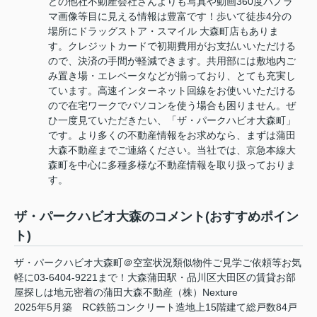
どの他社不動産会社さんよりも写真や動画360度パノラ
マ画像等目に見える情報は豊富です！歩いて徒歩4分の
場所にドラッグストア・スマイル 大森町店もありま
す。クレジットカードで初期費用がお支払いいただける
ので、決済の手間が軽減できます。共用部には敷地内ご
み置き場・エレベータなどが揃っており、とても充実し
ています。高速インターネット回線をお使いいただける
ので在宅ワークでパソコンを使う場合も困りません。ぜ
ひ一度見ていただきたい、「ザ・パークハビオ大森町」
です。より多くの不動産情報をお求めなら、まずは蒲田
大森不動産までご連絡ください。当社では、京急本線大
森町を中心に多種多様な不動産情報を取り扱っておりま
す。
ザ・パークハビオ大森のコメント(おすすめポイン
ト)
ザ・パークハビオ大森町＠空室状況類似物件ご見学ご依頼等お気
軽に03-6404-9221まで！大森蒲田駅・品川区大田区の賃貸お部
屋探しは地元密着の蒲田大森不動産（株）Nexture
2025年5月築 RC鉄筋コンクリート造地上15階建て総戸数84戸