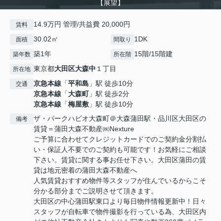
【展望】
14.9万円 管理/共益費 20,000円
賃料
30.02㎡
1DK
面積
間取り
築1年
15階/15階建
築年数
所在階
東京都
大田区
大森中
１丁目
所在地
京急本線
「
平和島
」駅 徒歩10分
交通
京急本線
「
大森町
」駅 徒歩2分
京急本線
「
梅屋敷
」駅 徒歩10分
ザ・パークハビオ大森町＠大森蒲田駅・品川区大田区の
備考
賃貸＝蒲田大森不動産㈱Nexture
ご予算に合わせてクレジットカードでのご契約金分割払
い・保証人不要でのご契約も可能です！お気軽にご相談
下さい。賃貸に関する事お任せ下さい。大田区蒲田の賃
貸は地元密着の蒲田大森不動産へ
人気賃貸おすすめ物件等スタッフが住んでいるからこそ
分かる部分までご説明させて頂きます。
大田区の中心蒲田駅東口より毎日物件情報更新中！日々
スタッフが自転車で物件撮影を行っている為、大田区内