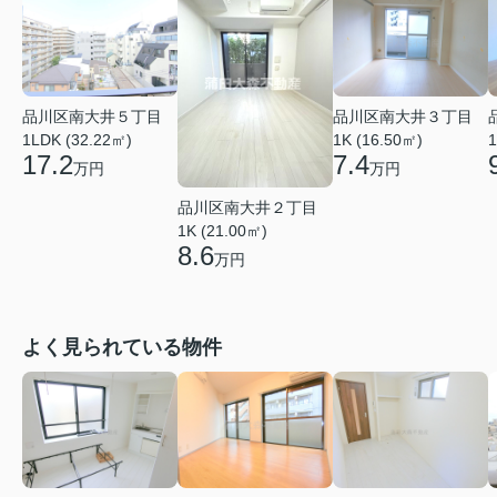
品川区南大井５丁目
品川区南大井３丁目
1LDK (32.22㎡)
1K (16.50㎡)
1
17.2
7.4
万円
万円
品川区南大井２丁目
1K (21.00㎡)
8.6
万円
よく見られている物件