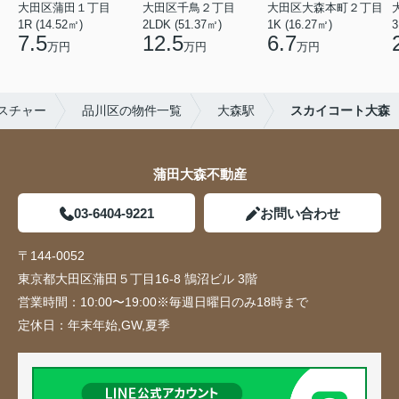
大田区蒲田１丁目
大田区千鳥２丁目
大田区大森本町２丁目
1R (14.52㎡)
2LDK (51.37㎡)
1K (16.27㎡)
3
7.5
12.5
6.7
万円
万円
万円
スチャー
品川区の物件一覧
大森駅
スカイコート大森
蒲田大森不動産
03-6404-9221
お問い合わせ
〒144-0052
東京都大田区蒲田５丁目16-8 鵠沼ビル 3階
営業時間：
10:00〜19:00※毎週日曜日のみ18時まで
定休日：
年末年始,GW,夏季