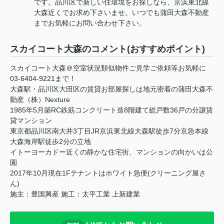
です。品川区で新しい住環境をお探しなら、京浜東北線
大森近くでお求め下さいませ。いつでも蒲田大森不動産
までお気軽にお問い合わせ下さい。
スカイコート大森のコメント(おすすめポイント)
スカイコート大森＠空室状況類似物件ご見学ご依頼等お気軽に
03-6404-9221まで！
大森駅・品川区大田区の賃貸お部屋探しは地元密着の蒲田大森不
動産（株）Nexture
1985年5月築RC鉄筋コンクリート造8階建て総戸数36戸の分譲賃
貸マンション
東京都品川区南大井3丁目JR京浜東北線大森駅徒歩7分京急本線
大森海岸駅徒歩2分の立地
イトーヨーカドー近くの静かな住宅街、マンションの向かいは公
園
2017年10月現在1Fテナントはホワイト急便(クリーニング屋さ
ん)
施主：豊国興産 施工：太平工業 上新建業