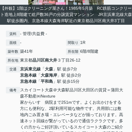
【外観】1階はクリーニング屋さん！1985年5月築 RC鉄筋コンクリー
ト造地上8階建て総戸数36戸の分譲賃貸マンション JR京浜東北線大森
駅徒歩圏内、京急本線大森海岸駅近の東京都品川区南大井3丁目
- 管理/共益費 -
賃料
-
1R
面積
間取り
築41年
6階/8階建
築年数
所在階
東京都
品川区
南大井
３丁目26-12
所在地
京浜東北線
「
大森
」駅 徒歩7分
交通
京急本線
「
大森海岸
」駅 徒歩2分
京急本線
「
平和島
」駅 徒歩15分
スカイコート大森＠大森駅品川区大田区の賃貸＝蒲田大
備考
森不動産㈱Nexture
家からいすゞ病院まで251mです。よくお出かけをする
方にも便利な、2駅利用可能な物件です。共用部には敷
地内ごみ置き場・エレベータなどが揃っております。高
速ネット回線が繋がっているので通信ラクラクです。多
くの方からご好評頂いているスカイコート大森のご紹介