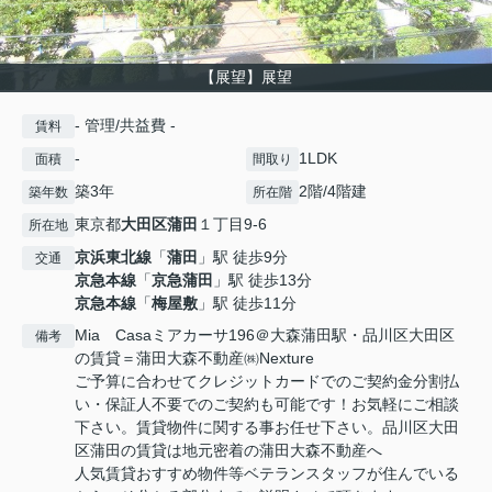
【展望】展望
- 管理/共益費 -
賃料
-
1LDK
面積
間取り
築3年
2階/4階建
築年数
所在階
東京都
大田区
蒲田
１丁目9-6
所在地
京浜東北線
「
蒲田
」駅 徒歩9分
交通
京急本線
「
京急蒲田
」駅 徒歩13分
京急本線
「
梅屋敷
」駅 徒歩11分
Mia Casaミアカーサ196＠大森蒲田駅・品川区大田区
備考
の賃貸＝蒲田大森不動産㈱Nexture
ご予算に合わせてクレジットカードでのご契約金分割払
い・保証人不要でのご契約も可能です！お気軽にご相談
下さい。賃貸物件に関する事お任せ下さい。品川区大田
区蒲田の賃貸は地元密着の蒲田大森不動産へ
人気賃貸おすすめ物件等ベテランスタッフが住んでいる