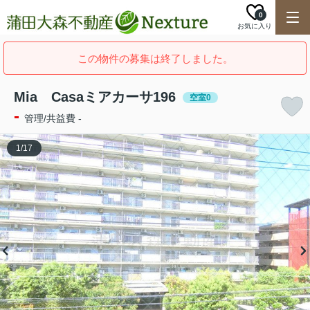
0
お気に入り
この物件の募集は終了しました。
Mia Casaミアカーサ196
空室0
-
管理/共益費 -
1
/
17