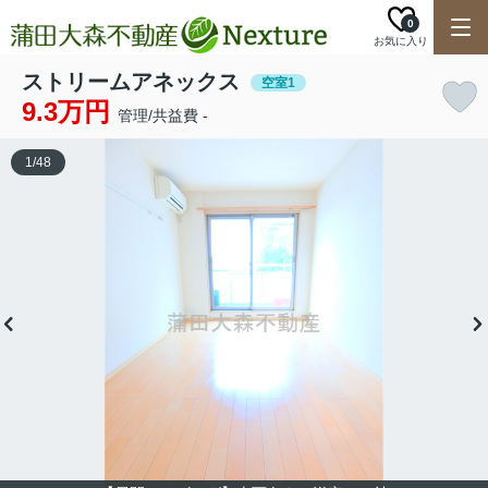
0
お気に入り
ストリームアネックス
空室1
9.3万円
管理/共益費 -
1
/
48