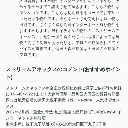
人気賃貸おすすめ物件等スタッフが住んでいるからこそ
分かる部分までご説明させて頂きます。こちらの物件は
マンションです。こちらは初期費用をカードでお支払い
いただける物件です。今やネットさえ使えれば買い物も
可能です。さくさく進む高速インターネット有り物件を
おすすめします。当社イチオシの物件の「ストリームア
ネックス」。ぜひ一度ご覧ください。地域によっては建
物の高さの制限があったりと、プロの不動産会社のアド
バイスが重要です。蒲田大森不動産は大田区の不動産の
プロです。
ストリームアネックスのコメント(おすすめポイン
ト)
ストリームアネックス＠空室状況類似物件ご見学ご依頼等お気軽
に03-6404-9221まで！大森蒲田駅・品川区大田区の賃貸お部屋
探しは地元密着の蒲田大森不動産（株）Nexture 人気賃貸オス
スメ
2007年2月築 重量鉄骨造地上3階建て総戸数9戸1ギガのWi-Fiイ
ンターネット無料対応
東急多摩川線下丸子駅近3分の東京都大田区下丸子1丁目