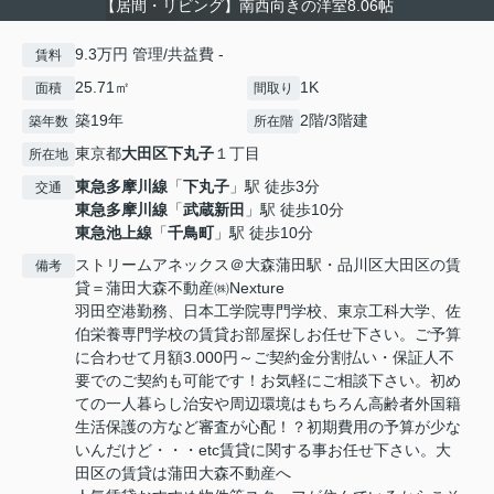
【居間・リビング】南西向きの洋室8.06帖
9.3万円 管理/共益費 -
賃料
25.71㎡
1K
面積
間取り
築19年
2階/3階建
築年数
所在階
東京都
大田区
下丸子
１丁目
所在地
東急多摩川線
「
下丸子
」駅 徒歩3分
交通
東急多摩川線
「
武蔵新田
」駅 徒歩10分
東急池上線
「
千鳥町
」駅 徒歩10分
ストリームアネックス＠大森蒲田駅・品川区大田区の賃
備考
貸＝蒲田大森不動産㈱Nexture
羽田空港勤務、日本工学院専門学校、東京工科大学、佐
伯栄養専門学校の賃貸お部屋探しお任せ下さい。ご予算
に合わせて月額3.000円～ご契約金分割払い・保証人不
要でのご契約も可能です！お気軽にご相談下さい。初め
ての一人暮らし治安や周辺環境はもちろん高齢者外国籍
生活保護の方など審査が心配！？初期費用の予算が少な
いんだけど・・・etc賃貸に関する事お任せ下さい。大
田区の賃貸は蒲田大森不動産へ