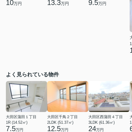
10
13.3
9.5
万円
万円
万円
1
よく見られている物件
大田区蒲田１丁目
大田区千鳥２丁目
大田区西蒲田４丁目
1R (14.52㎡)
2LDK (51.37㎡)
3LDK (61.36㎡)
1
7.5
12.5
24
万円
万円
万円