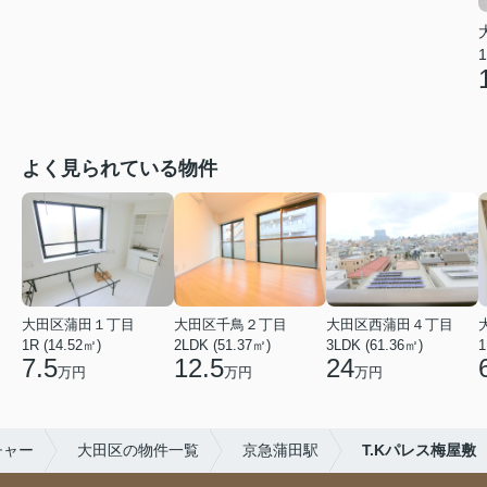
1
よく見られている物件
大田区蒲田１丁目
大田区千鳥２丁目
大田区西蒲田４丁目
1R (14.52㎡)
2LDK (51.37㎡)
3LDK (61.36㎡)
1
7.5
12.5
24
万円
万円
万円
チャー
大田区の物件一覧
京急蒲田駅
T.Kパレス梅屋敷