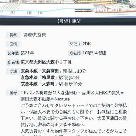
【展望】眺望
- 管理/共益費 -
賃料
-
2DK
面積
間取り
築21年
10階/14階建
築年数
所在階
東京都
大田区
大森中
２丁目
所在地
京急本線
「
京急蒲田
」駅 徒歩10分
交通
京急本線
「
梅屋敷
」駅 徒歩1分
京急本線
「
大森町
」駅 徒歩10分
T.Kパレス梅屋敷＠大森蒲田駅・品川区大田区の賃貸＝
備考
蒲田大森不動産㈱Nexture
ご予算に合わせてクレジットカードでのご契約金分割払
い・保証人不要でのご契約も可能です！お気軽にご相談
下さい。賃貸に関する事お任せ下さい。大田区蒲田の賃
貸は地元密着の蒲田大森不動産へ
人気賃貸おすすめ物件等スタッフが住んでいるからこそ