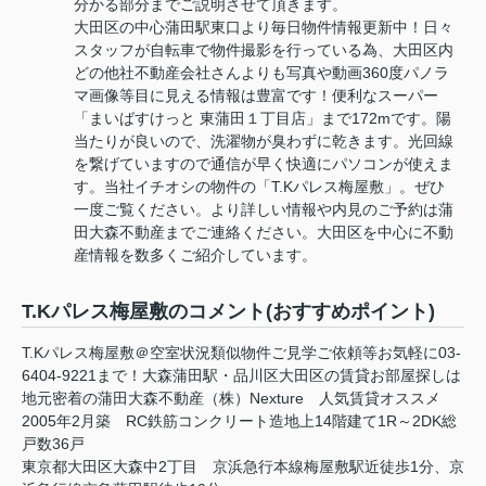
分かる部分までご説明させて頂きます。
大田区の中心蒲田駅東口より毎日物件情報更新中！日々
スタッフが自転車で物件撮影を行っている為、大田区内
どの他社不動産会社さんよりも写真や動画360度パノラ
マ画像等目に見える情報は豊富です！便利なスーパー
「まいばすけっと 東蒲田１丁目店」まで172mです。陽
当たりが良いので、洗濯物が臭わずに乾きます。光回線
を繋げていますので通信が早く快適にパソコンが使えま
す。当社イチオシの物件の「T.Kパレス梅屋敷」。ぜひ
一度ご覧ください。より詳しい情報や内見のご予約は蒲
田大森不動産までご連絡ください。大田区を中心に不動
産情報を数多くご紹介しています。
T.Kパレス梅屋敷のコメント(おすすめポイント)
T.Kパレス梅屋敷＠空室状況類似物件ご見学ご依頼等お気軽に03-
6404-9221まで！大森蒲田駅・品川区大田区の賃貸お部屋探しは
地元密着の蒲田大森不動産（株）Nexture 人気賃貸オススメ
2005年2月築 RC鉄筋コンクリート造地上14階建て1R～2DK総
戸数36戸
東京都大田区大森中2丁目 京浜急行本線梅屋敷駅近徒歩1分、京