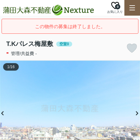
0
お気に入り
この物件の募集は終了しました。
T.Kパレス梅屋敷
空室0
-
管理/共益費 -
1
/
16