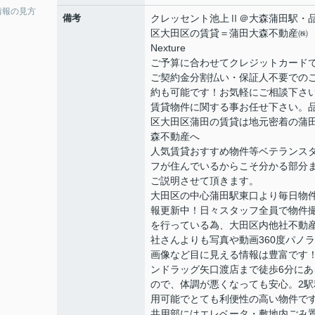
情報の見方
備考
クレッセント池上Ⅱ＠大森蒲田駅・
区大田区の賃貸＝蒲田大森不動産㈱
Nexture
ご予算に合わせてクレジットカード
ご契約金分割払い・保証人不要での
約も可能です！お気軽にご相談下さ
賃貸物件に関する事お任せ下さい。
区大田区蒲田の賃貸は地元密着の蒲
森不動産へ
人気賃貸おすすめ物件等ベテランス
フが住んでいるからこそ分かる部分
ご説明させて頂きます。
大田区の中心蒲田駅東口より毎日物
報更新中！日々スタッフ全員で物件
を行っている為、大田区内他社不動
社さんよりも写真や動画360度パノ
画像など目に見える情報は豊富です
ンドラッグ矢口渡店まで徒歩6分にあ
ので、体調が悪くなっても安心。2駅
用可能でとても利便性の高い物件で
共用部にはエレベータ・敷地内ごみ