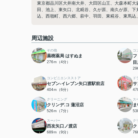
東京都品川区大井南大井、大田区山王、大森本町大
田、池上、東矢口、北糀谷、久が原、南久が原、下
込、西嶺町、西六郷、萩中、羽田、東糀谷、東馬込
周辺施設
その他
コ
薬樹薬局 はすぬま
フ
276ｍ（4分）
目
2
コンビニエンスストア
ド
セブン-イレブン矢口渡駅前店
サ
404ｍ（6分）
4
クリーニング
ス
クリンデ.コ 蓮沼店
ま
526ｍ（7分）
5
スーパー
ク
西友矢口ノ渡店
ク
689ｍ（9分）
7