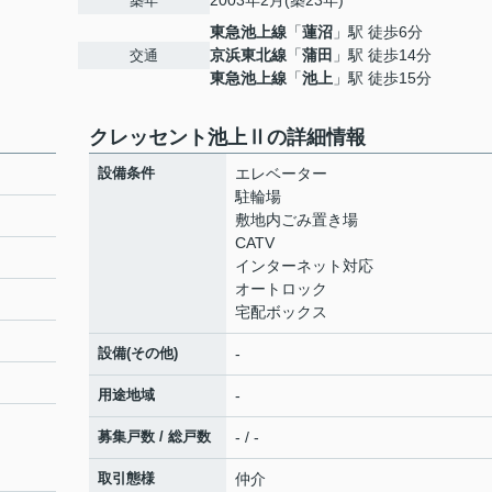
2003年2月(築23年)
築年
東急池上線
「
蓮沼
」駅 徒歩6分
京浜東北線
「
蒲田
」駅 徒歩14分
交通
東急池上線
「
池上
」駅 徒歩15分
クレッセント池上Ⅱの詳細情報
設備条件
エレベーター
駐輪場
敷地内ごみ置き場
CATV
インターネット対応
オートロック
宅配ボックス
設備(その他)
-
用途地域
-
募集戸数 / 総戸数
- / -
取引態様
仲介