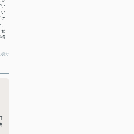
てい
とい
「ク
シ。
ませ
客様
の見方
町
終