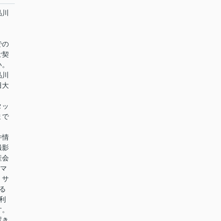
品川
での
ご契
い。
品川
田大
タッ
まで
件情
撮影
産会
ラマ
！サ
る
利
す。
置き