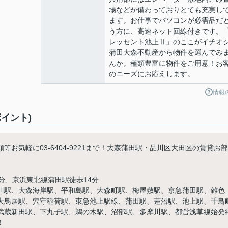
場などが備わっておりとても充実し
ます。お仕事でパソコンが必需品だ
う方に、高速ネット回線付きです。
レッセント池上Ⅱ」のここがイチオ
蒲田大森不動産から物件を選んでみ
んか。種類豊富に物件をご用意！お
のニーズにお応えします。
情報
イント)
お気軽に03-6404-9221まで！大森蒲田駅・品川区大田区の賃貸お部
e
分、京浜東北線蒲田駅徒歩14分
川駅、大森海岸駅、平和島駅、大森町駅、梅屋敷駅、京急蒲田駅、雑色
大鳥居駅、穴守稲荷駅、東急池上駅線、蒲田駅、蓮沼駅、池上駅、千鳥
武蔵新田駅、下丸子駅、鵜の木駅、沼部駅、多摩川駅、都営浅草線始発
！