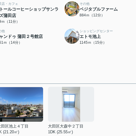
茶店・カフェ
その他
トールコーヒーショップサンラ
ベジタブルファーム
ズ蒲田店
884ｍ（12分）
79ｍ（11分）
の他
ショッピングセンター
ャンドゥ 蒲田２号館店
エトモ池上
061ｍ（14分）
1145ｍ（15分）
大田区池上４丁目
大田区大森中２丁目
K (21.20㎡)
1DK (25.55㎡)