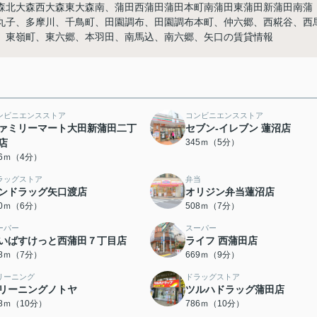
森北大森西大森東大森南、蒲田西蒲田蒲田本町南蒲田東蒲田新蒲田南蒲
丸子、多摩川、千鳥町、田園調布、田園調布本町、仲六郷、西糀谷、西
、東嶺町、東六郷、本羽田、南馬込、南六郷、矢口の賃貸情報
ンビニエンスストア
コンビニエンスストア
ァミリーマート大田新蒲田二丁
セブン‐イレブン 蓮沼店
店
345ｍ（5分）
96ｍ（4分）
ラッグストア
弁当
ンドラッグ矢口渡店
オリジン弁当蓮沼店
70ｍ（6分）
508ｍ（7分）
ーパー
スーパー
いばすけっと西蒲田７丁目店
ライフ 西蒲田店
38ｍ（7分）
669ｍ（9分）
リーニング
ドラッグストア
リーニングノトヤ
ツルハドラッグ蒲田店
68ｍ（10分）
786ｍ（10分）