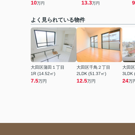
10
13.3
9
万円
万円
よく見られている物件
大田区蒲田１丁目
大田区千鳥２丁目
大田区
1R (14.52㎡)
2LDK (51.37㎡)
3LDK 
7.5
12.5
24
万円
万円
万