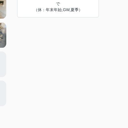
で
（休：年末年始,GW,夏季）