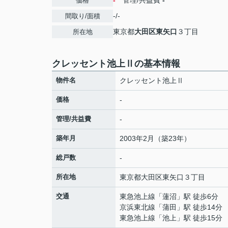
-
管理/共益費
-
価格
-/-
間取り/面積
東京都
大田区
東矢口
３丁目
所在地
クレッセント池上Ⅱの基本情報
物件名
クレッセント池上Ⅱ
価格
-
管理/共益費
-
築年月
2003年2月（築23年）
総戸数
-
所在地
東京都
大田区
東矢口
３丁目
交通
東急池上線
「
蓮沼
」駅 徒歩6分
京浜東北線
「
蒲田
」駅 徒歩14分
東急池上線
「
池上
」駅 徒歩15分