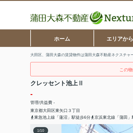
ホーム
エリアか
大田区、蒲田大森の賃貸物件は蒲田大森不動産ネクスチャ
この物
クレッセント池上Ⅱ
-
管理/共益費 -
東京都
大田区
東矢口
３丁目
東急池上線「蓮沼」駅徒歩6分
京浜東北線「蒲田」
1
/
10