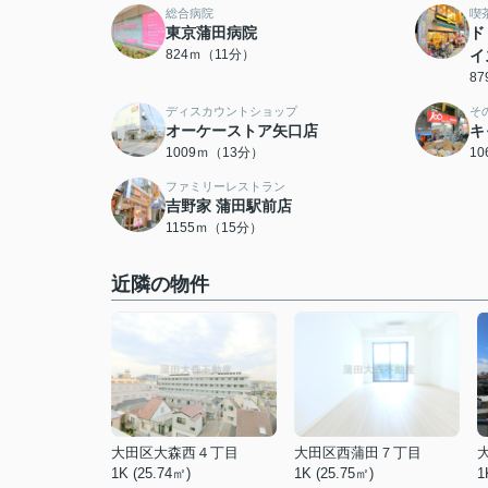
総合病院
喫
東京蒲田病院
ド
824ｍ（11分）
イ
8
ディスカウントショップ
そ
オーケーストア矢口店
キ
1009ｍ（13分）
1
ファミリーレストラン
吉野家 蒲田駅前店
1155ｍ（15分）
近隣の物件
大田区大森西４丁目
大田区西蒲田７丁目
1K (25.74㎡)
1K (25.75㎡)
1