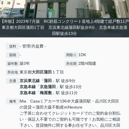
【外観】2023年7月築 RC鉄筋コンクリート造地上4階建て総戸数11戸
東京都大田区蒲田1丁目 京浜東北線蒲田駅徒歩9分、京急本線京急蒲
田駅徒歩13分
- 管理/共益費 -
賃料
-
1DK
面積
間取り
築3年
2階/4階建
築年数
所在階
東京都
大田区
蒲田
１丁目
所在地
京浜東北線
「
蒲田
」駅 徒歩9分
交通
京急本線
「
京急蒲田
」駅 徒歩13分
京急本線
「
梅屋敷
」駅 徒歩11分
Mia Casaミアカーサ196＠大森蒲田駅・品川区大田区
備考
の賃貸＝蒲田大森不動産㈱Nexture
ご予算に合わせてクレジットカードでのご契約金分割払
い・保証人不要でのご契約も可能です！お気軽にご相談
下さい。賃貸物件に関する事お任せ下さい。品川区大田