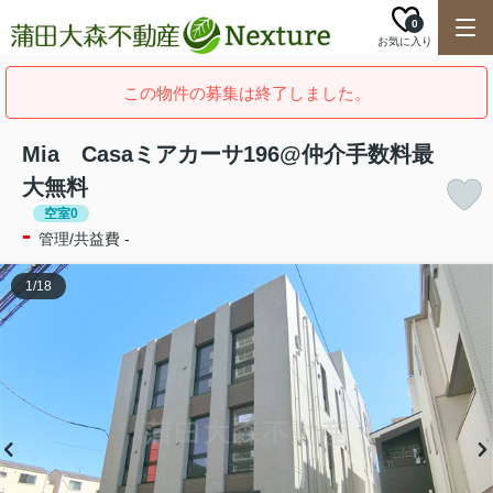
0
お気に入り
この物件の募集は終了しました。
Mia Casaミアカーサ196@仲介手数料最
大無料
空室0
-
管理/共益費 -
1
/
18