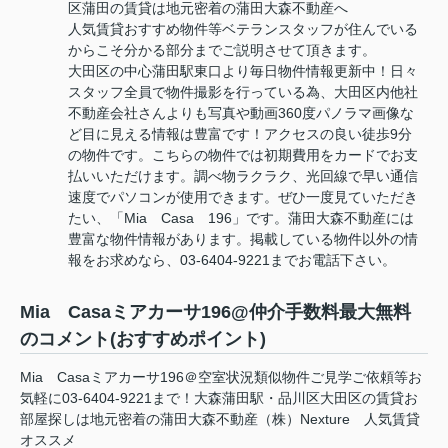
区蒲田の賃貸は地元密着の蒲田大森不動産へ
人気賃貸おすすめ物件等ベテランスタッフが住んでいる
からこそ分かる部分までご説明させて頂きます。
大田区の中心蒲田駅東口より毎日物件情報更新中！日々
スタッフ全員で物件撮影を行っている為、大田区内他社
不動産会社さんよりも写真や動画360度パノラマ画像な
ど目に見える情報は豊富です！アクセスの良い徒歩9分
の物件です。こちらの物件では初期費用をカードでお支
払いいただけます。調べ物ラクラク、光回線で早い通信
速度でパソコンが使用できます。ぜひ一度見ていただき
たい、「Mia Casa 196」です。蒲田大森不動産には
豊富な物件情報があります。掲載している物件以外の情
報をお求めなら、03-6404-9221までお電話下さい。
Mia Casaミアカーサ196@仲介手数料最大無料
のコメント(おすすめポイント)
Mia Casaミアカーサ196＠空室状況類似物件ご見学ご依頼等お
気軽に03-6404-9221まで！大森蒲田駅・品川区大田区の賃貸お
部屋探しは地元密着の蒲田大森不動産（株）Nexture 人気賃貸
オススメ