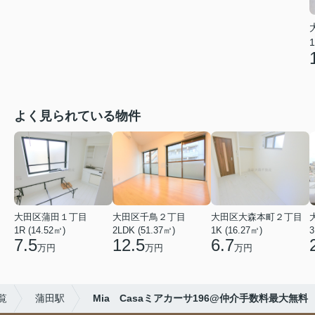
1
よく見られている物件
大田区蒲田１丁目
大田区千鳥２丁目
大田区大森本町２丁目
1R (14.52㎡)
2LDK (51.37㎡)
1K (16.27㎡)
3
7.5
12.5
6.7
万円
万円
万円
覧
蒲田駅
Mia Casaミアカーサ196@仲介手数料最大無料