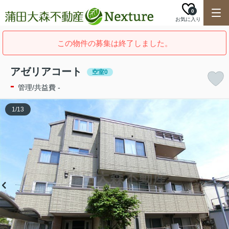
0
お気に入り
この物件の募集は終了しました。
アゼリアコート
空室0
-
管理/共益費 -
1
/
13