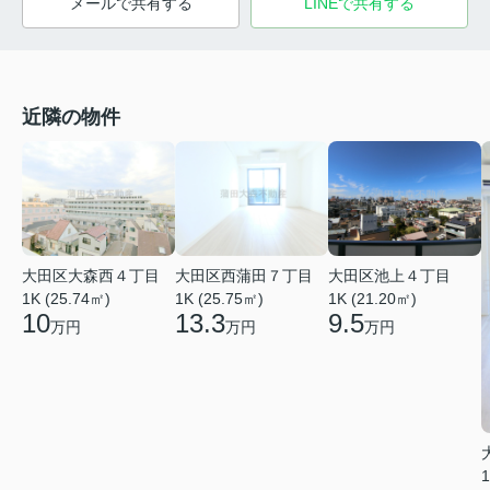
メールで共有する
LINEで共有する
近隣の物件
大田区大森西４丁目
大田区西蒲田７丁目
大田区池上４丁目
1K (25.74㎡)
1K (25.75㎡)
1K (21.20㎡)
10
13.3
9.5
万円
万円
万円
1