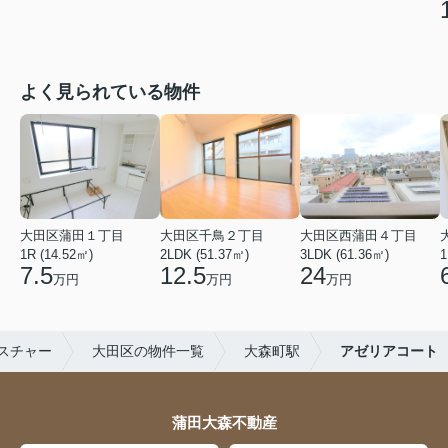
よく見られている物件
大田区蒲田１丁目
大田区千鳥２丁目
大田区西蒲田４丁目
1R (14.52㎡)
2LDK (51.37㎡)
3LDK (61.36㎡)
1
7.5
12.5
24
万円
万円
万円
スチャー
大田区の物件一覧
大森町駅
アゼリアコート
蒲田大森不動産