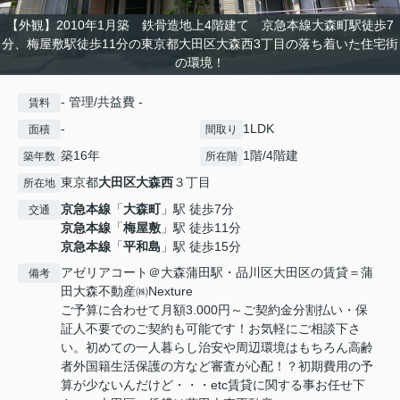
【外観】2010年1月築 鉄骨造地上4階建て 京急本線大森町駅徒歩7
分、梅屋敷駅徒歩11分の東京都大田区大森西3丁目の落ち着いた住宅街
の環境！
- 管理/共益費 -
賃料
-
1LDK
面積
間取り
築16年
1階/4階建
築年数
所在階
東京都
大田区
大森西
３丁目
所在地
京急本線
「
大森町
」駅 徒歩7分
交通
京急本線
「
梅屋敷
」駅 徒歩11分
京急本線
「
平和島
」駅 徒歩15分
アゼリアコート＠大森蒲田駅・品川区大田区の賃貸＝蒲
備考
田大森不動産㈱Nexture
ご予算に合わせて月額3.000円～ご契約金分割払い・保
証人不要でのご契約も可能です！お気軽にご相談下さ
い。初めての一人暮らし治安や周辺環境はもちろん高齢
者外国籍生活保護の方など審査が心配！？初期費用の予
算が少ないんだけど・・・etc賃貸に関する事お任せ下