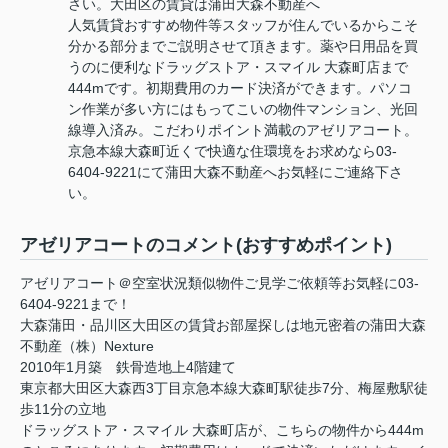
さい。大田区の賃貸は蒲田大森不動産へ
人気賃貸おすすめ物件等スタッフが住んでいるからこそ
分かる部分までご説明させて頂きます。薬や日用品を買
うのに便利なドラッグストア・スマイル 大森町店まで
444mです。初期費用のカード決済ができます。パソコ
ン作業が多い方にはもってこいの物件マンション、光回
線導入済み。こだわりポイント満載のアゼリアコート。
京急本線大森町近くで快適な住環境をお求めなら03-
6404-9221にて蒲田大森不動産へお気軽にご連絡下さ
い。
アゼリアコートのコメント(おすすめポイント)
アゼリアコート＠空室状況類似物件ご見学ご依頼等お気軽に03-
6404-9221まで！
大森蒲田・品川区大田区の賃貸お部屋探しは地元密着の蒲田大森
不動産（株）Nexture
2010年1月築 鉄骨造地上4階建て
東京都大田区大森西3丁目京急本線大森町駅徒歩7分、梅屋敷駅徒
歩11分の立地
ドラッグストア・スマイル 大森町店が、こちらの物件から444m