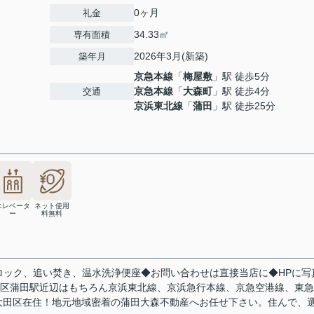
0ヶ月
礼金
34.33㎡
専有面積
2026年3月(新築)
築年月
京急本線
「
梅屋敷
」駅 徒歩5分
京急本線
「
大森町
」駅 徒歩4分
交通
京浜東北線
「
蒲田
」駅 徒歩25分
エレベータ
ネット使用
ー
料無料
ロック、追い焚き、温水洗浄便座◆お問い合わせは直接当店に◆HPに写真
田区蒲田駅近辺はもちろん京浜東北線、京浜急行本線、京急空港線、東
大田区在住！地元地域密着の蒲田大森不動産へお任せ下さい。住んで、