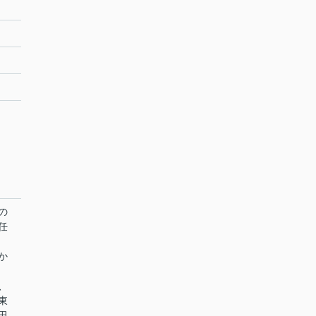
の
任
か
、
東
田