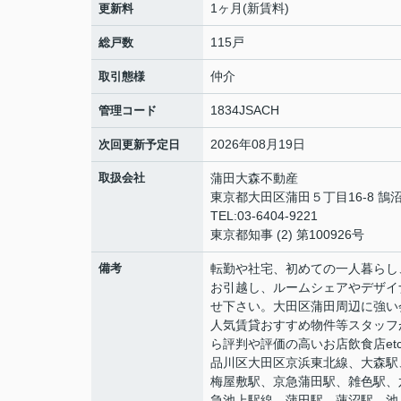
1ヶ月(新賃料)
更新料
115戸
総戸数
仲介
取引態様
1834JSACH
管理コード
2026年08月19日
次回更新予定日
取扱会社
蒲田大森不動産
東京都大田区蒲田５丁目16-8 鵠沼
TEL:03-6404-9221
東京都知事 (2) 第100926号
備考
転勤や社宅、初めての一人暮らし、
お引越し、ルームシェアやデザイ
せ下さい。大田区蒲田周辺に強い
人気賃貸おすすめ物件等スタッフ
ら評判や評価の高いお店飲食店et
品川区大田区京浜東北線、大森駅
梅屋敷駅、京急蒲田駅、雑色駅、
急池上駅線、蒲田駅、蓮沼駅、池