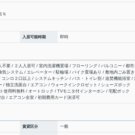
1％
即時
入居可能時期
人不要 / ２人入居可 / 室内洗濯機置場 / フローリング / バルコニー / 都
時間換気システム / エレベーター / 駐輪場 / バイク置場あり / 敷地内ごみ置き
 / コンロ２口以上 / システムキッチン / バス・トイレ別 / 追焚機能浴室 /
ー / 独立洗面台 / エアコン / ウォークインクロゼット / シューズボック
 / ネット使用料無料 / オートロック / TVモニタ付インターホン / 宅配ボック
ン2台 / エアコン全室 / 初期費用カード決済可
一般
賃貸区分