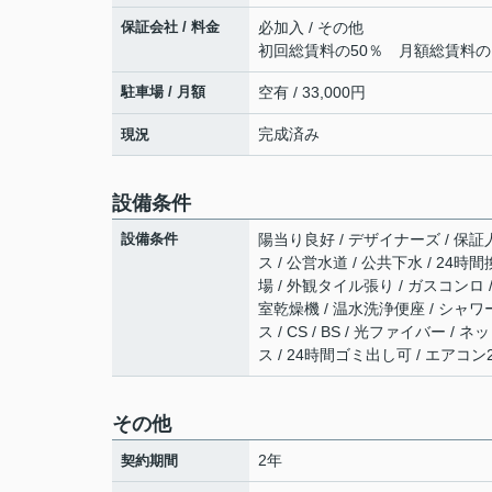
保証会社 / 料金
必加入 / その他
初回総賃料の50％ 月額総賃料の
駐車場 / 月額
空有 / 33,000円
完成済み
現況
設備条件
設備条件
陽当り良好 / デザイナーズ / 保証
ス / 公営水道 / 公共下水 / 24
場 / 外観タイル張り / ガスコンロ
室乾燥機 / 温水洗浄便座 / シャワ
ス / CS / BS / 光ファイバー
ス / 24時間ゴミ出し可 / エアコ
その他
2年
契約期間