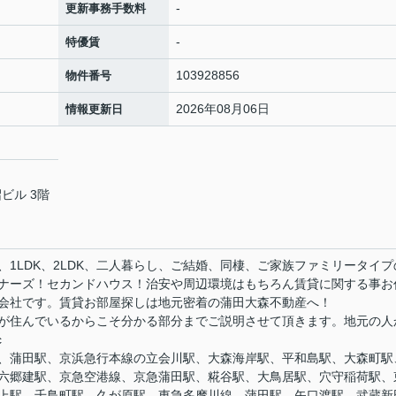
-
更新事務手数料
-
特優賃
103928856
物件番号
2026年08月06日
情報更新日
ビル 3階
1LDK、2LDK、二人暮らし、ご結婚、同棲、ご家族ファミリータイプ
ナーズ！セカンドハウス！治安や周辺環境はもちろん賃貸に関する事お
会社です。賃貸お部屋探しは地元密着の蒲田大森不動産へ！
が住んでいるからこそ分かる部分までご説明させて頂きます。地元の人
c
、蒲田駅、京浜急行本線の立会川駅、大森海岸駅、平和島駅、大森町駅
六郷建駅、京急空港線、京急蒲田駅、糀谷駅、大鳥居駅、穴守稲荷駅、
上駅、千鳥町駅、久が原駅、東急多摩川線、蒲田駅、矢口渡駅、武蔵新