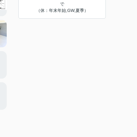
で
（休：年末年始,GW,夏季）