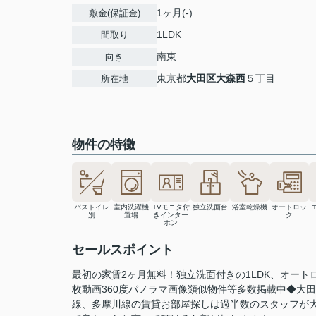
1ヶ月(-)
敷金(保証金)
1LDK
間取り
南東
向き
東京都
大田区
大森西
５丁目
所在地
物件の特徴
バストイレ
室内洗濯機
TVモニタ付
独立洗面台
浴室乾燥機
オートロッ
別
置場
きインター
ク
ホン
セールスポイント
最初の家賃2ヶ月無料！独立洗面付きの1LDK、オート
枚動画360度パノラマ画像類似物件等多数掲載中◆大
線、多摩川線の賃貸お部屋探しは過半数のスタッフが