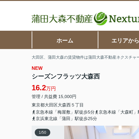
ホーム
エリアか
大田区、蒲田大森の賃貸物件は蒲田大森不動産ネクスチャ
NEW
シーズンフラッツ大森西
16.2
万円
管理 / 共益費 15,000円
東京都
大田区
大森西
５丁目
京急本線「梅屋敷」駅徒歩5分
京急本線「大森町」
京浜東北線「蒲田」駅徒歩25分
1
/
50