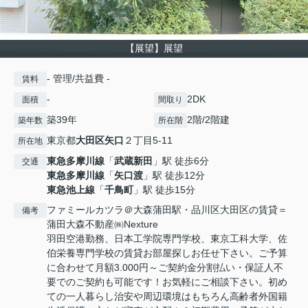
【展望】展望
- 管理/共益費 -
賃料
-
2DK
面積
間取り
築39年
2階/2階建
築年数
所在階
東京都
大田区
矢口
２丁目5-11
所在地
東急多摩川線
「
武蔵新田
」駅 徒歩6分
交通
東急多摩川線
「
矢口渡
」駅 徒歩12分
東急池上線
「
千鳥町
」駅 徒歩15分
ファミールカツラ＠大森蒲田駅・品川区大田区の賃貸＝
備考
蒲田大森不動産㈱Nexture
羽田空港勤務、日本工学院専門学校、東京工科大学、佐
伯栄養専門学校の賃貸お部屋探しお任せ下さい。ご予算
に合わせて月額3.000円～ご契約金分割払い・保証人不
要でのご契約も可能です！お気軽にご相談下さい。初め
ての一人暮らし治安や周辺環境はもちろん高齢者外国籍