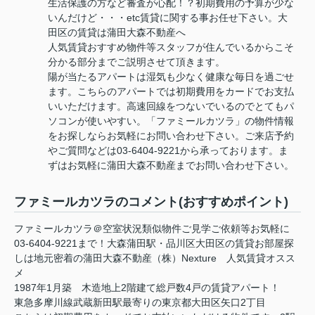
生活保護の方など審査が心配！？初期費用の予算が少な
いんだけど・・・etc賃貸に関する事お任せ下さい。大
田区の賃貸は蒲田大森不動産へ
人気賃貸おすすめ物件等スタッフが住んでいるからこそ
分かる部分までご説明させて頂きます。
陽が当たるアパートは湿気も少なく健康な毎日を過ごせ
ます。こちらのアパートでは初期費用をカードでお支払
いいただけます。高速回線をつないでいるのでとてもパ
ソコンが使いやすい。「ファミールカツラ」の物件情報
をお探しならお気軽にお問い合わせ下さい。ご来店予約
やご質問などは03-6404-9221から承っております。ま
ずはお気軽に蒲田大森不動産までお問い合わせ下さい。
ファミールカツラのコメント(おすすめポイント)
ファミールカツラ＠空室状況類似物件ご見学ご依頼等お気軽に
03-6404-9221まで！大森蒲田駅・品川区大田区の賃貸お部屋探
しは地元密着の蒲田大森不動産（株）Nexture 人気賃貸オスス
メ
1987年1月築 木造地上2階建て総戸数4戸の賃貸アパート！
東急多摩川線武蔵新田駅最寄りの東京都大田区矢口2丁目