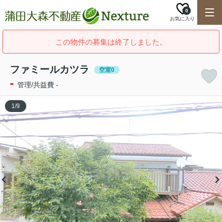
0
お気に入り
この物件の募集は終了しました。
ファミールカツラ
空室0
-
管理/共益費 -
1
/
9