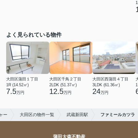
1
よく見られている物件
大田区蒲田１丁目
大田区千鳥２丁目
大田区西蒲田４丁目
1R (14.52㎡)
2LDK (51.37㎡)
3LDK (61.36㎡)
1
7.5
12.5
24
万円
万円
万円
ャー
大田区の物件一覧
武蔵新田駅
ファミールカツラ
蒲田大森不動産