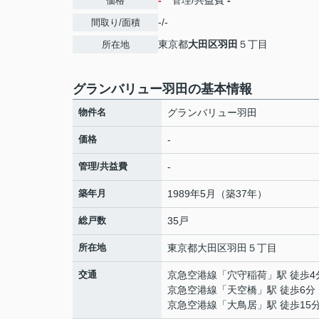
-
管理/共益費
-
価格
-/-
間取り/面積
東京都
大田区
羽田
５丁目
所在地
グランバリュー羽田の基本情報
物件名
グランバリュー羽田
価格
-
管理/共益費
-
築年月
1989年5月（築37年）
総戸数
35戸
所在地
東京都
大田区
羽田
５丁目
交通
京急空港線
「
穴守稲荷
」駅 徒歩4
京急空港線
「
天空橋
」駅 徒歩6分
京急空港線
「
大鳥居
」駅 徒歩15