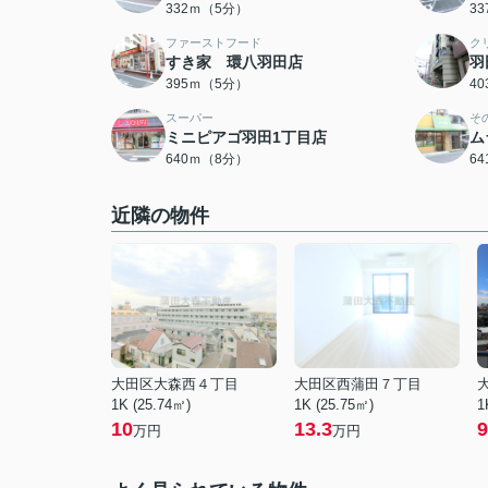
332ｍ（5分）
3
ファーストフード
ク
すき家 環八羽田店
羽
395ｍ（5分）
4
スーパー
そ
ミニピアゴ羽田1丁目店
ム
640ｍ（8分）
6
近隣の物件
大田区大森西４丁目
大田区西蒲田７丁目
1K (25.74㎡)
1K (25.75㎡)
1
10
13.3
9
万円
万円