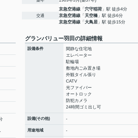
1989年5月(築37年)
築年
京急空港線
「
穴守稲荷
」駅 徒歩4分
京急空港線
「
天空橋
」駅 徒歩6分
交通
京急空港線
「
大鳥居
」駅 徒歩15分
グランバリュー羽田の詳細情報
設備条件
閑静な住宅地
エレベーター
駐輪場
敷地内ごみ置き場
外観タイル張り
CATV
光ファイバー
オートロック
防犯カメラ
24時間ゴミ出し可
設備(その他)
-
分
用途地域
-
分