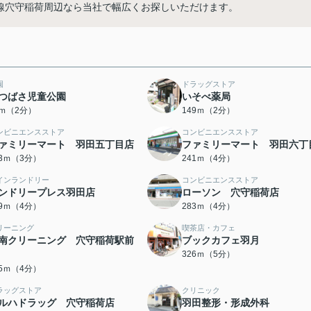
空港線穴守稲荷周辺なら当社で幅広くお探しいただけます。
園
ドラッグストア
つばさ児童公園
いそべ薬局
8ｍ（2分）
149ｍ（2分）
ンビニエンスストア
コンビニエンスストア
ァミリーマート 羽田五丁目店
ファミリーマート 羽田六丁
23ｍ（3分）
241ｍ（4分）
インランドリー
コンビニエンスストア
ンドリープレス羽田店
ローソン 穴守稲荷店
69ｍ（4分）
283ｍ（4分）
リーニング
喫茶店・カフェ
南クリーニング 穴守稲荷駅前
ブックカフェ羽月
326ｍ（5分）
15ｍ（4分）
ラッグストア
クリニック
ルハドラッグ 穴守稲荷店
羽田整形・形成外科