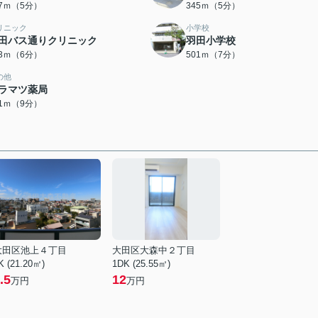
37ｍ（5分）
345ｍ（5分）
リニック
小学校
田バス通りクリニック
羽田小学校
03ｍ（6分）
501ｍ（7分）
の他
ラマツ薬局
41ｍ（9分）
大田区池上４丁目
大田区大森中２丁目
K (21.20㎡)
1DK (25.55㎡)
.5
12
万円
万円