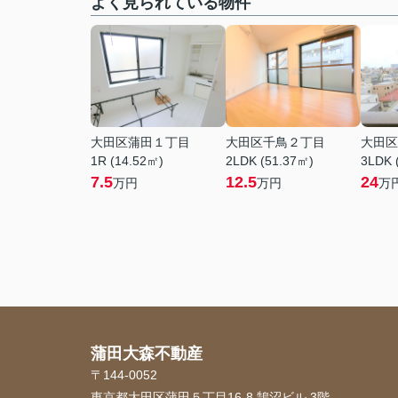
よく見られている物件
大田区蒲田１丁目
大田区千鳥２丁目
大田区
1R (14.52㎡)
2LDK (51.37㎡)
3LDK 
7.5
12.5
24
万円
万円
万
蒲田大森不動産
〒144-0052
東京都大田区蒲田５丁目16-8 鵠沼ビル 3階