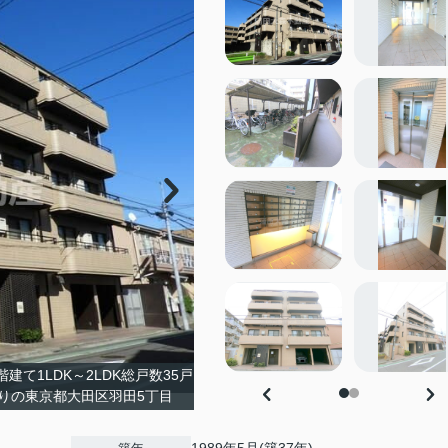
建て1LDK～2LDK総戸数35戸
りの東京都大田区羽田5丁目