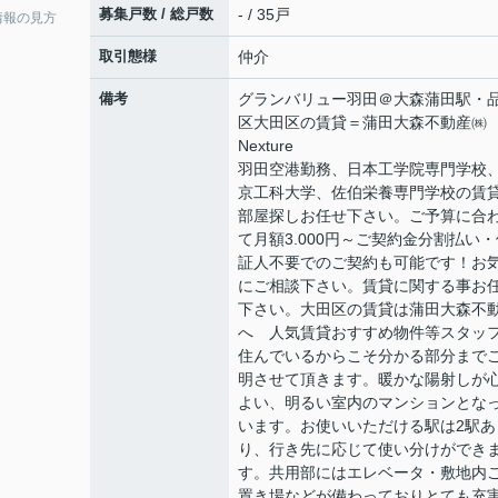
募集戸数 / 総戸数
- / 35戸
情報の見方
取引態様
仲介
備考
グランバリュー羽田＠大森蒲田駅・
区大田区の賃貸＝蒲田大森不動産㈱
Nexture
羽田空港勤務、日本工学院専門学校
京工科大学、佐伯栄養専門学校の賃
部屋探しお任せ下さい。ご予算に合
て月額3.000円～ご契約金分割払い・
証人不要でのご契約も可能です！お
にご相談下さい。賃貸に関する事お
下さい。大田区の賃貸は蒲田大森不
へ 人気賃貸おすすめ物件等スタッ
住んでいるからこそ分かる部分まで
明させて頂きます。暖かな陽射しが
よい、明るい室内のマンションとな
います。お使いいただける駅は2駅あ
り、行き先に応じて使い分けができ
す。共用部にはエレベータ・敷地内
置き場などが備わっておりとても充