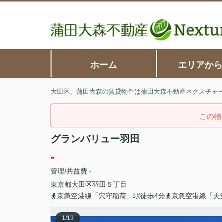
ホーム
エリアか
大田区、蒲田大森の賃貸物件は蒲田大森不動産ネクスチャ
この物
グランバリュー羽田
-
管理/共益費 -
東京都
大田区
羽田
５丁目
京急空港線「穴守稲荷」駅徒歩4分
京急空港線「天
1
/
13