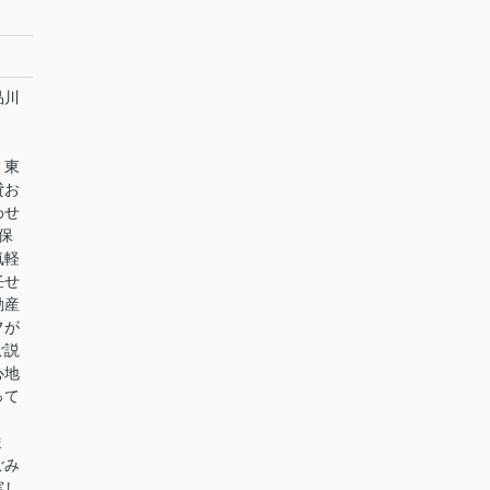
品川
、東
貸お
わせ
保
気軽
任せ
動産
フが
ご説
心地
って
ま
ごみ
実し