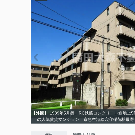
【外観】
1989年5月築 RC鉄筋コンクリート造地上5階
の人気賃貸マンション 京急空港線穴守稲荷駅最寄