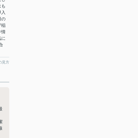
はも
導入
田の
守稲
件情
気に
合
の見方
最
潔
線