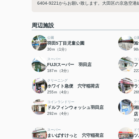
6404-9221からお願い致します。大田区の京急
周辺施設
公園
公
羽田5丁目児童公園
旭
30ｍ（1分）
9
スーパー
コ
FUJIスーパー 羽田店
フ
187ｍ（3分）
2
クリーニング
コ
ホワイト急便 穴守稲荷店
ラ
255ｍ（4分）
2
コインランドリー
ク
ドルフィンウォッシュ羽田店
湘
292ｍ（4分）
店
3
スーパー
ド
まいばすけっと 穴守稲荷店
ツ