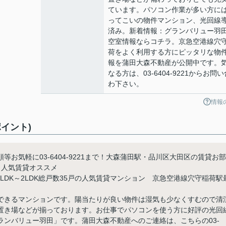
ています。パソコン作業が多い方に
ってこいの物件マンション、光回線
済み。新着情報：グランバリュー羽
空室情報ならコチラ。京急空港線穴
荷をよく利用する方にピッタリな物
報を蒲田大森不動産が公開中です。
なる方は、03-6404-9221からお問い
わ下さい。
情報
イント)
お気軽に03-6404-9221まで！大森蒲田駅・品川区大田区の賃貸お部
e 人気賃貸オススメ
1LDK～2LDK総戸数35戸の人気賃貸マンション 京急空港線穴守稲荷駅
できるマンションです。陽当たりが良い物件は湿気も少なくすむので清
置き場などが揃っております。お仕事でパソコンを使う方に好評の光回
ンバリュー羽田」です。蒲田大森不動産へのご連絡は、こちらの03-