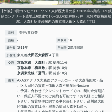
【外観】1階コンビニローソン！東邦医大目の前！2015年6月築 RC鉄
筋コンクリート造地上6階建て1K～2LDK総戸数76戸 京急本線梅屋敷
駅、大森町駅徒歩圏内の東京都大田区大森西4丁目
- 管理/共益費 -
賃料
-
1K
面積
間取り
築11年
2階/6階建
築年数
所在階
東京都
大田区
大森西
４丁目
所在地
京急本線
「
大森町
」駅 徒歩11分
交通
京急本線
「
梅屋敷
」駅 徒歩10分
京浜東北線
「
蒲田
」駅 徒歩18分
AXASアクサス大森西アジールコート＠大森蒲田駅・品
備考
川区大田区の賃貸＝蒲田大森不動産㈱Nexture
ご予算に合わせてクレジットカードでのご契約金分割払
い・保証人不要でのご契約も可能です！お気軽にご相談
下さい。賃貸物件に関する事お任せ下さい。品川区大田
区蒲田の賃貸は地元密着の蒲田大森不動産へ
人気賃貸おすすめ物件等ベテランスタッフが住んでいる