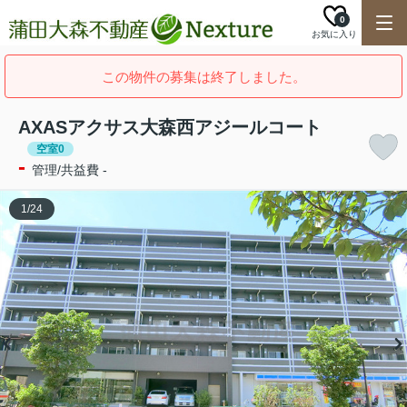
0
お気に入り
この物件の募集は終了しました。
AXASアクサス大森西アジールコート
空室0
-
管理/共益費 -
1
/
24