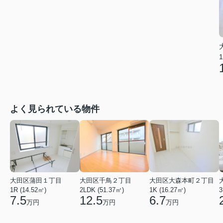
1
よく見られている物件
大田区蒲田１丁目
大田区千鳥２丁目
大田区大森本町２丁目
1R (14.52㎡)
2LDK (51.37㎡)
1K (16.27㎡)
3
7.5
12.5
6.7
万円
万円
万円