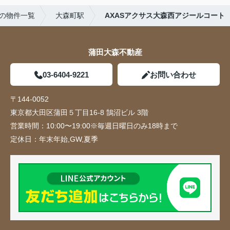
の物件一覧
大森町駅
AXASアクサス大森西アジールコート
蒲田大森不動産
03-6404-9221
お問い合わせ
〒144-0052
東京都大田区蒲田５丁目16-8 鵠沼ビル 3階
営業時間：
10:00〜19:00※毎週日曜日のみ18時まで
定休日：
年末年始,GW,夏季