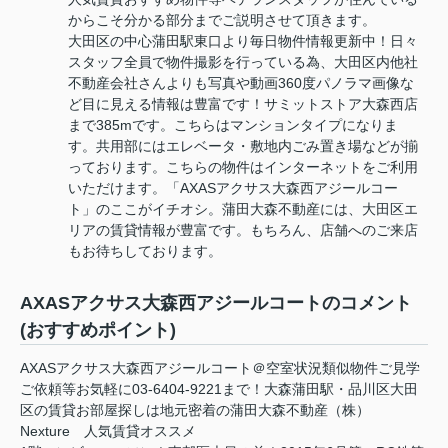
からこそ分かる部分までご説明させて頂きます。
大田区の中心蒲田駅東口より毎日物件情報更新中！日々
スタッフ全員で物件撮影を行っている為、大田区内他社
不動産会社さんよりも写真や動画360度パノラマ画像な
ど目に見える情報は豊富です！サミットストア大森西店
まで385mです。こちらはマンションタイプになりま
す。共用部にはエレベータ・敷地内ごみ置き場などが揃
っております。こちらの物件はインターネットをご利用
いただけます。「AXASアクサス大森西アジールコー
ト」のここがイチオシ。蒲田大森不動産には、大田区エ
リアの賃貸情報が豊富です。もちろん、店舗へのご来店
もお待ちしております。
AXASアクサス大森西アジールコートのコメント
(おすすめポイント)
AXASアクサス大森西アジールコート＠空室状況類似物件ご見学
ご依頼等お気軽に03-6404-9221まで！大森蒲田駅・品川区大田
区の賃貸お部屋探しは地元密着の蒲田大森不動産（株）
Nexture 人気賃貸オススメ