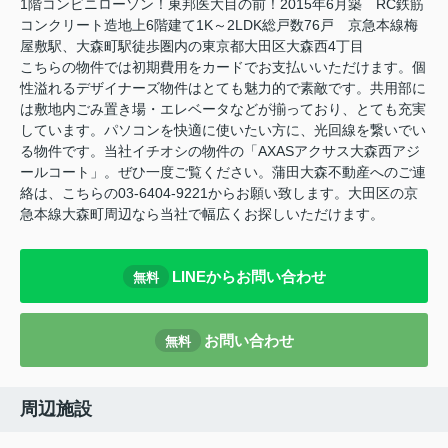
1階コンビニローソン！東邦医大目の前！2015年6月築 RC鉄筋
コンクリート造地上6階建て1K～2LDK総戸数76戸 京急本線梅
屋敷駅、大森町駅徒歩圏内の東京都大田区大森西4丁目
こちらの物件では初期費用をカードでお支払いいただけます。個
性溢れるデザイナーズ物件はとても魅力的で素敵です。共用部に
は敷地内ごみ置き場・エレベータなどが揃っており、とても充実
しています。パソコンを快適に使いたい方に、光回線を繋いでい
る物件です。当社イチオシの物件の「AXASアクサス大森西アジ
ールコート」。ぜひ一度ご覧ください。蒲田大森不動産へのご連
絡は、こちらの03-6404-9221からお願い致します。大田区の京
急本線大森町周辺なら当社で幅広くお探しいただけます。
LINEからお問い合わせ
無料
お問い合わせ
無料
周辺施設