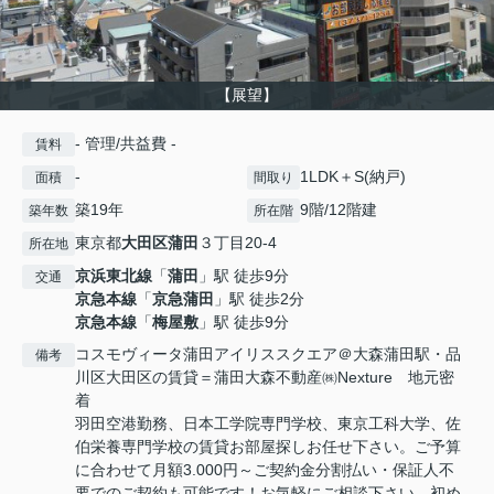
【展望】
- 管理/共益費 -
賃料
-
1LDK＋S(納戸)
面積
間取り
築19年
9階/12階建
築年数
所在階
東京都
大田区
蒲田
３丁目20-4
所在地
京浜東北線
「
蒲田
」駅 徒歩9分
交通
京急本線
「
京急蒲田
」駅 徒歩2分
京急本線
「
梅屋敷
」駅 徒歩9分
コスモヴィータ蒲田アイリススクエア＠大森蒲田駅・品
備考
川区大田区の賃貸＝蒲田大森不動産㈱Nexture 地元密
着
羽田空港勤務、日本工学院専門学校、東京工科大学、佐
伯栄養専門学校の賃貸お部屋探しお任せ下さい。ご予算
に合わせて月額3.000円～ご契約金分割払い・保証人不
要でのご契約も可能です！お気軽にご相談下さい。初め