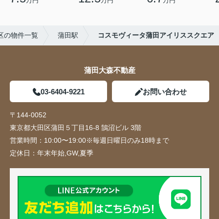
万円
万円
万円
区の物件一覧
蒲田駅
コスモヴィータ蒲田アイリススクエア
蒲田大森不動産
03-6404-9221
お問い合わせ
〒144-0052
東京都大田区蒲田５丁目16-8 鵠沼ビル 3階
営業時間：
10:00〜19:00※毎週日曜日のみ18時まで
定休日：
年末年始,GW,夏季