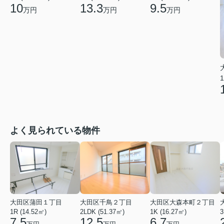
10
13.3
9.5
万円
万円
万円
1
よく見られている物件
大田区蒲田１丁目
大田区千鳥２丁目
大田区大森本町２丁目
1R (14.52㎡)
2LDK (51.37㎡)
1K (16.27㎡)
3
7.5
12.5
6.7