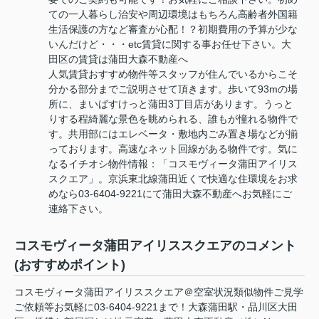
ての一人暮らし治安や周辺環境はもちろん高齢者外国籍
生活保護の方など審査が心配！？初期費用の予算が少な
いんだけど・・・etc賃貸に関する事お任せ下さい。大
田区の賃貸は蒲田大森不動産へ
人気賃貸おすすめ物件等スタッフが住んでいるからこそ
分かる部分までご説明させて頂きます。歩いて93mの場
所に、まいばすけっと蒲田3丁目店があります。うっと
りする程綺麗な景色を眺められる、誰もが憧れる物件で
す。共用部にはエレベータ・敷地内ごみ置き場などが揃
っております。高速なネット回線がある物件です。気に
なるイチオシ物件情報：「コスモヴィータ蒲田アイリス
スクエア」。京浜東北線蒲田近くで快適な住環境をお求
めなら03-6404-9221にて蒲田大森不動産へお気軽にご
連絡下さい。
コスモヴィータ蒲田アイリススクエアのコメント
(おすすめポイント)
コスモヴィータ蒲田アイリススクエア＠空室状況類似物件ご見学
ご依頼等お気軽に03-6404-9221まで！大森蒲田駅・品川区大田