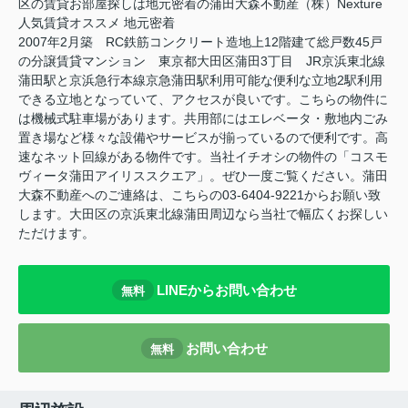
区の賃貸お部屋探しは地元密着の蒲田大森不動産（株）Nexture
人気賃貸オススメ 地元密着
2007年2月築 RC鉄筋コンクリート造地上12階建て総戸数45戸
の分譲賃貸マンション 東京都大田区蒲田3丁目 JR京浜東北線
蒲田駅と京浜急行本線京急蒲田駅利用可能な便利な立地2駅利用
できる立地となっていて、アクセスが良いです。こちらの物件に
は機械式駐車場があります。共用部にはエレベータ・敷地内ごみ
置き場など様々な設備やサービスが揃っているので便利です。高
速なネット回線がある物件です。当社イチオシの物件の「コスモ
ヴィータ蒲田アイリススクエア」。ぜひ一度ご覧ください。蒲田
大森不動産へのご連絡は、こちらの03-6404-9221からお願い致
します。大田区の京浜東北線蒲田周辺なら当社で幅広くお探しい
ただけます。
LINEからお問い合わせ
無料
お問い合わせ
無料