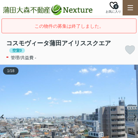
0
お気に入り
この物件の募集は終了しました。
コスモヴィータ蒲田アイリススクエア
空室0
-
管理/共益費 -
1
/
18