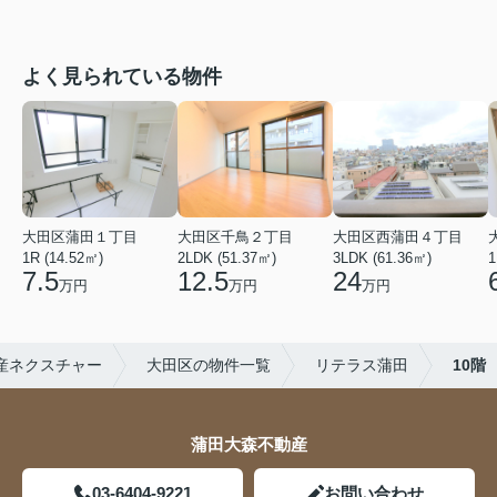
よく見られている物件
大田区蒲田１丁目
大田区千鳥２丁目
大田区西蒲田４丁目
1R (14.52㎡)
2LDK (51.37㎡)
3LDK (61.36㎡)
1
7.5
12.5
24
万円
万円
万円
産ネクスチャー
大田区の物件一覧
リテラス蒲田
10階
蒲田大森不動産
03-6404-9221
お問い合わせ