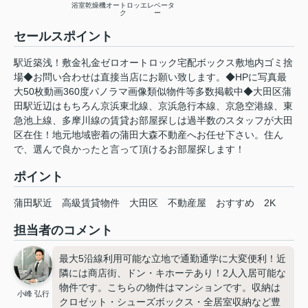
浴室乾燥機
オートロッ
エレベータ
ク
ー
セールスポイント
駅近築浅！敷金礼金ゼロオートロック宅配ボックス敷地内ゴミ捨
場◆お問い合わせは直接当店にお願い致します。◆HPに写真最
大50枚動画360度パノラマ画像類似物件等多数掲載中◆大田区蒲
田駅近辺はもちろん京浜東北線、京浜急行本線、京急空港線、東
急池上線、多摩川線の賃貸お部屋探しは過半数のスタッフが大田
区在住！地元地域密着の蒲田大森不動産へお任せ下さい。住ん
で、選んで良かったと言って頂けるお部屋探します！
ポイント
蒲田駅近
高級賃貸物件
大田区
不動産屋
おすすめ
2K
担当者のコメント
最大5沿線利用可能な立地で通勤通学に大変便利！近
隣には商店街、ドン・キホーテあり！2人入居可能な
物件です。こちらの物件はマンションです。収納は
小峰 弘行
クロゼット・シューズボックス・全居室収納など豊