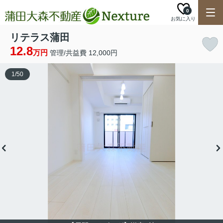
0
お気に入り
リテラス蒲田
12.8
万円
管理/共益費 12,000円
1
/
50