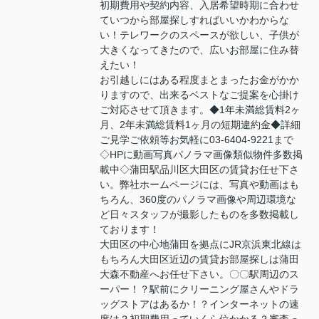
初期費用や契約内容、入居希望時期に合わせ
ていつから部屋探しすればいいかわからな
い！テレワークのスペースが欲しい、子供が
大きくなってきたので、広いお部屋に住み替
えたい！
お引越しにはある程度まとまったお金がかか
りますので、出来るベストなご提案を心掛け
ご対応させて頂きます。◆1年未満総賃料2ヶ
月、2年未満総賃料1ヶ月の短期違約金◆詳細
ご見学ご依頼等お気軽に03-6404-9221まで
◇HPに動画写真パノラマ画像類似物件多数掲
載中◇蒲田駅品川区大田区の賃貸お任せ下さ
い。弊社ホームページには、写真や動画はも
ちろん、360度のパノラマ画像や周辺環境な
ど日々スタッフが撮影したものを多数掲載し
ております！
大田区の中心地蒲田を拠点にJR京浜東北線は
もちろん大田区近辺の賃貸お部屋探しは蒲田
大森不動産へお任せ下さい。〇〇駅周辺のス
ーパー！？駅前にクリーニング屋さんやドラ
ッグストアはあるか！？インターネットの速
度は？初期費用っていくら位かかる？審査っ