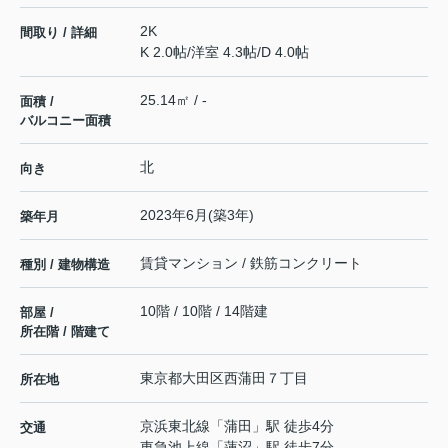
2K
間取り / 詳細
K 2.0帖
/
洋室 4.3帖
/
D 4.0帖
25.14㎡ / -
面積 /
バルコニー面積
北
向き
2023年6月(築3年)
築年月
賃貸マンション / 鉄筋コンクリート
種別 / 建物構造
10階 / 10階 / 14階建
部屋 /
所在階 / 階建て
東京都
大田区
西蒲田
７丁目
所在地
京浜東北線
「
蒲田
」駅 徒歩4分
交通
東急池上線
「
蓮沼
」駅 徒歩7分