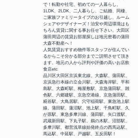
で！転勤や社宅、初めての一人暮らし、
1LDK、2LDK、二人暮らし、ご結婚、同棲、
ご家族ファミリータイプのお引越し、ルーム
シェアやデザイナーズ！治安や周辺環境はも
ちろん賃貸に関する事お任せ下さい。大田区
蒲田周辺の賃貸お部屋探しは地元密着の蒲田
大森不動産へ！
人気賃貸おすすめ物件等スタッフが住んでい
るからこそ分かる部分までご説明させて頂き
ます。地元の人から評判や評価の高いお店飲
食店etc
品川区大田区京浜東北線、大森駅、蒲田駅、
京浜急行本線の立会川駅、大森海岸駅、平和
島駅、大森町駅、梅屋敷駅、京急蒲田駅、雑
色駅、六郷建駅、京急空港線、京急蒲田駅、
糀谷駅、大鳥居駅、穴守稲荷駅、東急池上駅
線、蒲田駅、蓮沼駅、池上駅、千鳥町駅、久
が原駅、東急多摩川線、蒲田駅、矢口渡駅、
武蔵新田駅、下丸子駅、鵜の木駅、沼部駅、
多摩川駅、都営浅草線始発終点の西馬込駅、
馬込駅、中延駅、戸越駅、五反田駅！