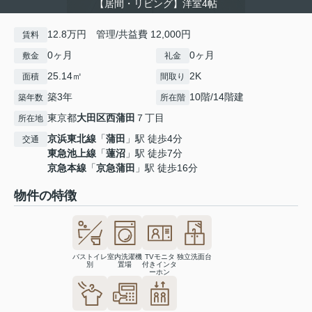
【居間・リビング】洋室4帖
12.8万円 管理/共益費 12,000円
賃料
0ヶ月
0ヶ月
敷金
礼金
25.14㎡
2K
面積
間取り
築3年
10階/14階建
築年数
所在階
東京都
大田区
西蒲田
７丁目
所在地
京浜東北線
「
蒲田
」駅 徒歩4分
交通
東急池上線
「
蓮沼
」駅 徒歩7分
京急本線
「
京急蒲田
」駅 徒歩16分
物件の特徴
バストイレ
室内洗濯機
TVモニタ
独立洗面台
別
置場
付きインタ
ーホン