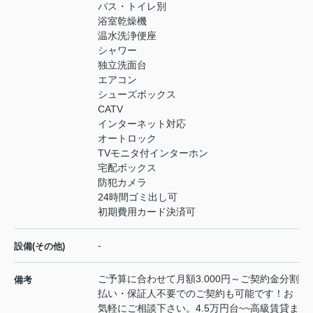
バス・トイレ別
浴室乾燥機
温水洗浄便座
シャワー
独立洗面台
エアコン
シューズボックス
CATV
インターネット対応
オートロック
TVモニタ付インターホン
宅配ボックス
防犯カメラ
24時間ゴミ出し可
初期費用カード決済可
-
設備(その他)
ご予算に合わせて月額3.000円～ご契約金分割
備考
払い・保証人不要でのご契約も可能です！お
気軽にご相談下さい。4.5万円台~~高級賃貸ま