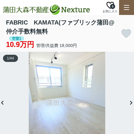
0
お気に入り
FABRIC KAMATA(ファブリック蒲田@
仲介手数料無料
空室1
10.9万円
管理/共益費 18,000円
1
/
44