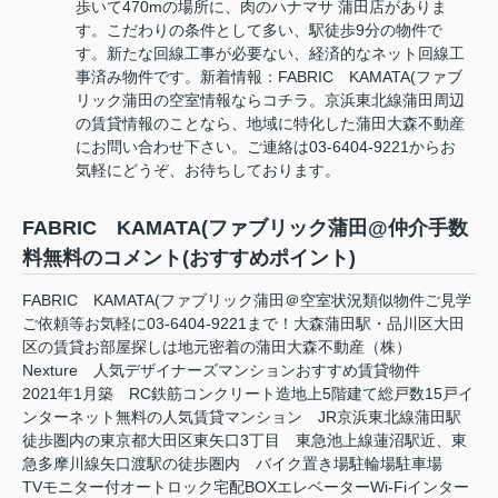
歩いて470mの場所に、肉のハナマサ 蒲田店がありま
す。こだわりの条件として多い、駅徒歩9分の物件で
す。新たな回線工事が必要ない、経済的なネット回線工
事済み物件です。新着情報：FABRIC KAMATA(ファブ
リック蒲田の空室情報ならコチラ。京浜東北線蒲田周辺
の賃貸情報のことなら、地域に特化した蒲田大森不動産
にお問い合わせ下さい。ご連絡は03-6404-9221からお
気軽にどうぞ、お待ちしております。
FABRIC KAMATA(ファブリック蒲田@仲介手数
料無料のコメント(おすすめポイント)
FABRIC KAMATA(ファブリック蒲田＠空室状況類似物件ご見学
ご依頼等お気軽に03-6404-9221まで！大森蒲田駅・品川区大田
区の賃貸お部屋探しは地元密着の蒲田大森不動産（株）
Nexture 人気デザイナーズマンションおすすめ賃貸物件
2021年1月築 RC鉄筋コンクリート造地上5階建て総戸数15戸イ
ンターネット無料の人気賃貸マンション JR京浜東北線蒲田駅
徒歩圏内の東京都大田区東矢口3丁目 東急池上線蓮沼駅近、東
急多摩川線矢口渡駅の徒歩圏内 バイク置き場駐輪場駐車場
TVモニター付オートロック宅配BOXエレベーターWi-Fiインター