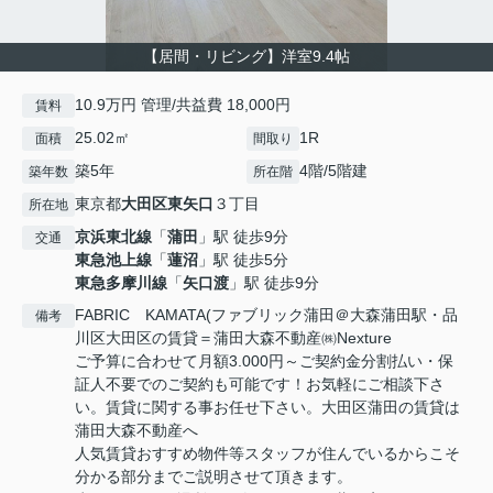
【居間・リビング】洋室9.4帖
10.9万円 管理/共益費 18,000円
賃料
25.02㎡
1R
面積
間取り
築5年
4階/5階建
築年数
所在階
東京都
大田区
東矢口
３丁目
所在地
京浜東北線
「
蒲田
」駅 徒歩9分
交通
東急池上線
「
蓮沼
」駅 徒歩5分
東急多摩川線
「
矢口渡
」駅 徒歩9分
FABRIC KAMATA(ファブリック蒲田＠大森蒲田駅・品
備考
川区大田区の賃貸＝蒲田大森不動産㈱Nexture
ご予算に合わせて月額3.000円～ご契約金分割払い・保
証人不要でのご契約も可能です！お気軽にご相談下さ
い。賃貸に関する事お任せ下さい。大田区蒲田の賃貸は
蒲田大森不動産へ
人気賃貸おすすめ物件等スタッフが住んでいるからこそ
分かる部分までご説明させて頂きます。